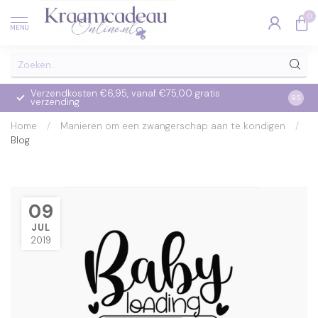
0
MENU
Verzendkosten €6,95, vanaf €75,00 gratis
Op we
9.5
verzending
verzo
Home
/
Manieren om een zwangerschap aan te kondigen
/
Blog
09
JUL
2019