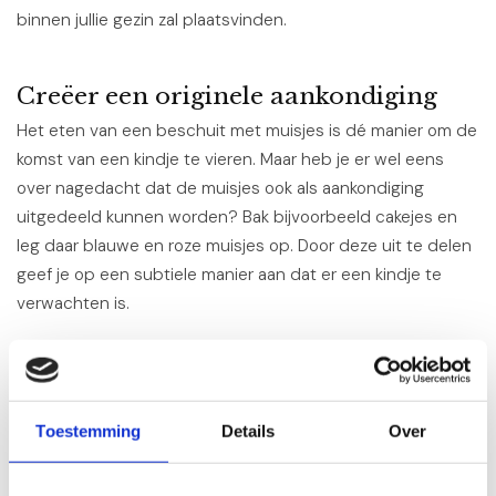
binnen jullie gezin zal plaatsvinden.
Creëer een originele aankondiging
Het eten van een beschuit met muisjes is dé manier om de
komst van een kindje te vieren. Maar heb je er wel eens
over nagedacht dat de muisjes ook als aankondiging
uitgedeeld kunnen worden? Bak bijvoorbeeld cakejes en
leg daar blauwe en roze muisjes op. Door deze uit te delen
geef je op een subtiele manier aan dat er een kindje te
verwachten is.
Bij een zwangerschap horen unieke cadeaus. Ben je op
zoek naar een zwangerschaps- of kraamcadeau? Bekijk
eens het assortiment van
Kraamcadeauonline.nl
.
Toestemming
Details
Over
In ons volgend blog gaan wij het hebben over hoe je het