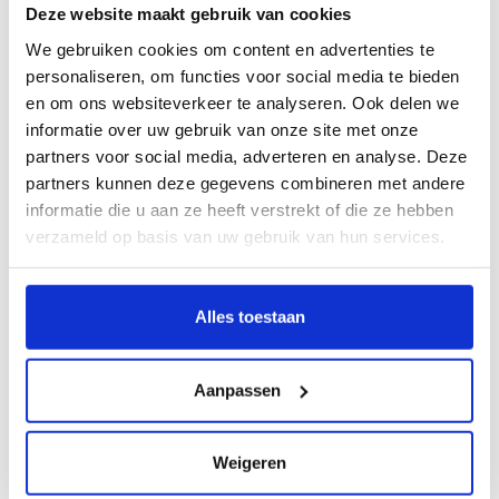
geslacht van de baby bekend kunt maken met een
baby
Deze website maakt gebruik van cookies
gender reveal party
.
We gebruiken cookies om content en advertenties te
personaliseren, om functies voor social media te bieden
en om ons websiteverkeer te analyseren. Ook delen we
Recente artikelen
informatie over uw gebruik van onze site met onze
03-07-2026
partners voor social media, adverteren en analyse. Deze
Kraamcadeau last minute bestellen: zo doe je het
partners kunnen deze gegevens combineren met andere
toch goed
informatie die u aan ze heeft verstrekt of die ze hebben
verzameld op basis van uw gebruik van hun services.
15-05-2026
Populaire babymerken voor een kraamcadeau: welk
merk past bij jou?
Alles toestaan
29-03-2026
Wat is leuk om te geven op een kraamvisite? Ideeën
Aanpassen
voor een lief kraamcadeau pakket
14-12-2025
Weigeren
Waar komt het 10-daagse kraamcadeau pakket