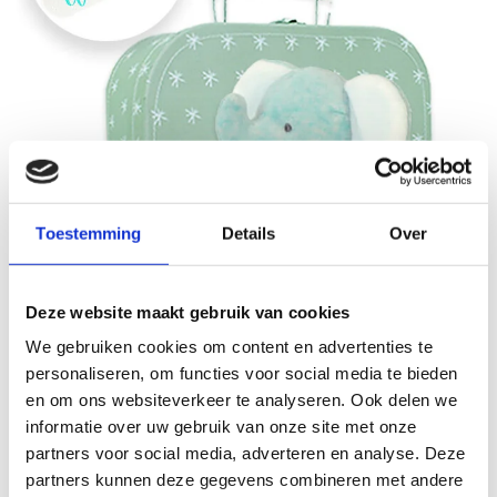
Toestemming
Details
Over
Deze website maakt gebruik van cookies
Prachtige kraamcadeaus in een koffertje
We gebruiken cookies om content en advertenties te
Is er een baby geboren en zoek je een kraamcadeau dat altijd
personaliseren, om functies voor social media te bieden
past? Bij KraamcadeauOnline.nl vind je kraamcadeau
en om ons websiteverkeer te analyseren. Ook delen we
pakketten in een koffertje die geschikt zijn voor zowel jongens
informatie over uw gebruik van onze site met onze
als meisjes. Neutraal, liefdevol samengesteld en mooi verpakt.
partners voor social media, adverteren en analyse. Deze
Kraamcadeau koffertjes voor ieder budget
partners kunnen deze gegevens combineren met andere
Geschikt voor jongens en meisjes