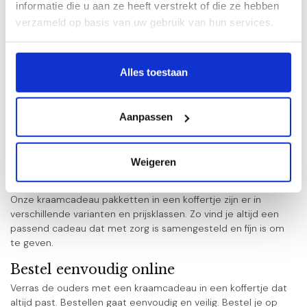
informatie die u aan ze heeft verstrekt of die ze hebben
Met producten van merken zoals Bambam & Happy
verzameld op basis van uw gebruik van hun services.
Horse
Met zorg uitgezocht en liefdevol ingepakt
Veilig en eenvoudig online bestellen
Alles toestaan
Hoera, een baby geboren
Een kraamcadeau is een bijzonder eerste cadeau. Met een
kraamcadeau in een koffertje geef je een compleet en
Aanpassen
neutraal cadeau dat altijd goed is. Ideaal als je nog niet weet
of het een jongen of meisje wordt, of als je kiest voor een
rustig en tijdloos cadeau.
Weigeren
Voor ieder budget een passend cadeau
Onze kraamcadeau pakketten in een koffertje zijn er in
verschillende varianten en prijsklassen. Zo vind je altijd een
passend cadeau dat met zorg is samengesteld en fijn is om
te geven.
Bestel eenvoudig online
Verras de ouders met een kraamcadeau in een koffertje dat
altijd past. Bestellen gaat eenvoudig en veilig. Bestel je op