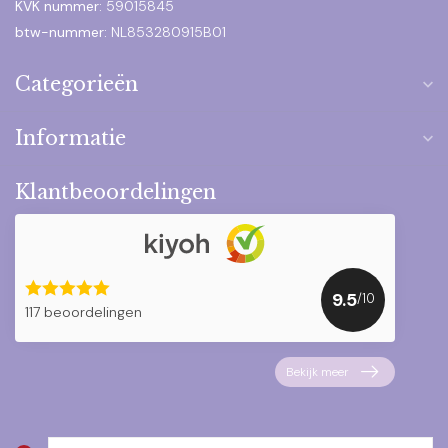
KVK nummer:
59015845
btw-nummer:
NL853280915B01
Categorieën
Informatie
Klantbeoordelingen
9.5
/10
117 beoordelingen
Bekijk meer