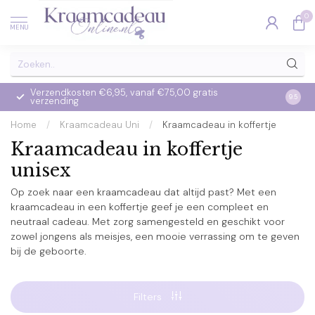
0
MENU
Verzendkosten €6,95, vanaf €75,00 gratis
Op we
9.5
verzending
verzo
Home
/
Kraamcadeau Uni
/
Kraamcadeau in koffertje
Kraamcadeau in koffertje
unisex
Op zoek naar een kraamcadeau dat altijd past? Met een
kraamcadeau in een koffertje geef je een compleet en
neutraal cadeau. Met zorg samengesteld en geschikt voor
zowel jongens als meisjes, een mooie verrassing om te geven
bij de geboorte.
Filters