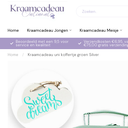
Home
Kraamcadeau Jongen
Kraamcadeau Meisje
Beoordeeld met een 9,5 voor
Verzendkosten €6,95, v
service en kwaliteit
€75,00 gratis verzendin
Home
/
Kraamcadeau uni koffertje groen Silver