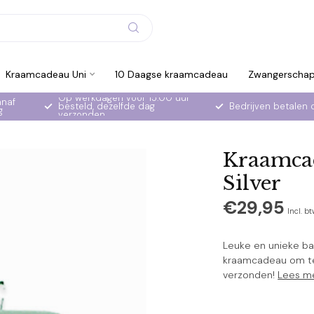
Kraamcadeau Uni
10 Daagse kraamcadeau
Zwangerscha
Op werkdagen voor 15:00 uur
anaf
besteld, dezelfde dag
Bedrijven betalen 
g
verzonden
Kraamcad
Silver
€29,95
Incl. b
Leuke en unieke bab
kraamcadeau om te 
verzonden!
Lees m