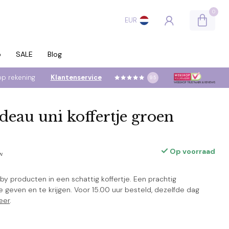
0
EUR
p
SALE
Blog
op rekening
Klantenservice
9.5
eau uni koffertje groen
Op voorraad
tw
y producten in een schattig koffertje. Een prachtig
geven en te krijgen. Voor 15.00 uur besteld, dezelfde dag
eer
.