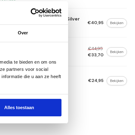
aamcadeau uni geschenkset Silver
€40,95
Bekijken
voorraad
Over
aamcadeau pakket "PUUR"
€44,95
Bekijken
€33,70
voorraad
 media te bieden en om ons
ze partners voor social
nformatie die u aan ze heeft
aamcadeau uni pakket Silver
€24,95
Bekijken
voorraad
Alles toestaan