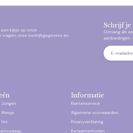
Schrijf j
een kijkje op onze
Ontvang als ee
e vragen, onze bedrijfsgegevens en
aanbiedingen – 
eën
Informatie
 Jongen
Klantenservice
 Meisje
Algemene voorwaarden
 Uni
Privacyverklaring
raamcadeau
Betaalmethoden