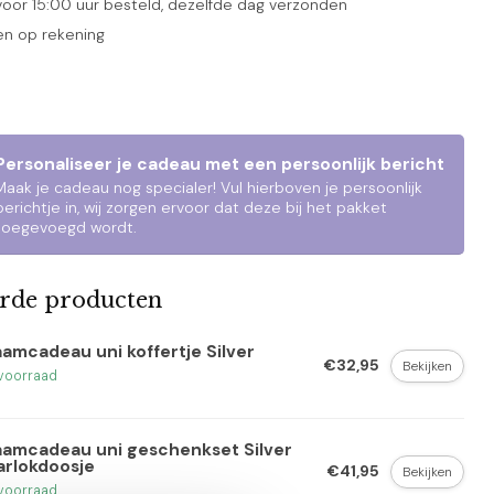
oor 15:00 uur besteld, dezelfde dag verzonden
en op rekening
Personaliseer je cadeau met een persoonlijk bericht
Maak je cadeau nog specialer! Vul hierboven je persoonlijk
berichtje in, wij zorgen ervoor dat deze bij het pakket
toegevoegd wordt.
erde producten
amcadeau uni koffertje Silver
€32,95
Bekijken
voorraad
aamcadeau uni geschenkset Silver
arlokdoosje
€41,95
Bekijken
voorraad