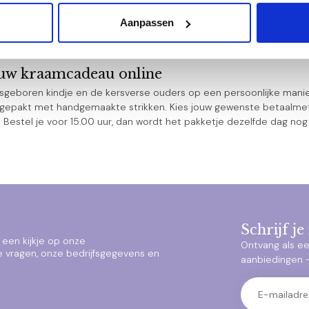
is uniek, bij Kraamcadeau Online vind je daarom een ruime variatie
udget een geschikt pakket. Elk kraamcadeau pakket is met zorg en
Aanpassen
 zoals Happy Horse, BamBam en Nijntje. Jouw cadeau is dus niet al
ouw kraamcadeau online
asgeboren kindje en de kersverse ouders op een persoonlijke ma
ingepakt met handgemaakte strikken. Kies jouw gewenste betaalmeth
l. Bestel je voor 15.00 uur, dan wordt het pakketje dezelfde dag no
Schrijf j
een kijkje op onze
Ontvang als ee
e vragen, onze bedrijfsgegevens en
aanbiedingen – 