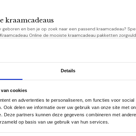
ge kraamcadeaus
by geboren en ben je op zoek naar een passend kraamcadeau? Spec
 Kraamcadeau Online de mooiste kraamcadeau pakketten zorgvuldig 
een mooie cadeauverpakking.
voor elk gewenst budget
isex cadeau pakketten, dus geschikt voor jongens en meisjes
 top merken o.a. Jellycat, Nijntje, Little Dutch en Happy Horse
Details
n aandacht uitgezocht en ingepakt
nel online bestellen
n baby geboren!
 van cookies
au is een heel bijzonder cadeau aangezien dit het eerste cadeau i
ent en advertenties te personaliseren, om functies voor social
eau pakket met daarin lieve of stoere cadeautjes speciaal voor 
. Ook delen we informatie over uw gebruik van onze site met on
een verrassing zijn.
e. Deze partners kunnen deze gegevens combineren met andere i
erzameld op basis van uw gebruik van hun services.
te kraamcadeau pakketten voor ieder budge