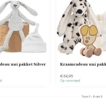
eau uni pakket Silver
Kraamcadeau uni pakk
€34,95
ad
Op voorraad
Toon
1
-
3
van 3