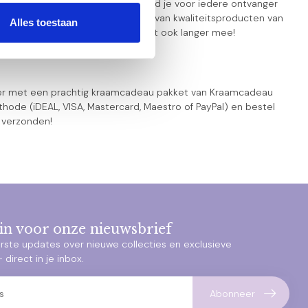
 aan kraamcadeau pakketten. Zo vind je voor iedere ontvanger
 liefde samengesteld en voorzien van kwaliteitsproducten van
Alles toestaan
leen extra lief en zacht, maar gaat ook langer mee!
nier met een prachtig kraamcadeau pakket van Kraamcadeau
ode (iDEAL, VISA, Mastercard, Maestro of PayPal) en bestel
g verzonden!
e in voor onze nieuwsbrief
rste updates over nieuwe collecties en exclusieve
direct in je inbox.
Abonneer