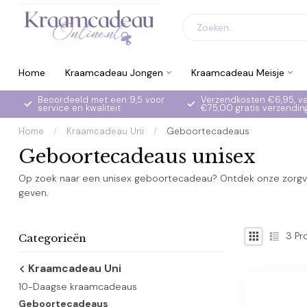
Home
Kraamcadeau Jongen
Kraamcadeau Meisje
Beoordeeld met een 9,5 voor
Verzendkosten €6,95, v
service en kwaliteit
€75,00 gratis verzendin
Home
/
Kraamcadeau Uni
/
Geboortecadeaus
Geboortecadeaus unisex
Op zoek naar een unisex geboortecadeau? Ontdek onze zorgvul
geven.
3
Pr
Categorieën
Kraamcadeau Uni
10-Daagse kraamcadeaus
Geboortecadeaus