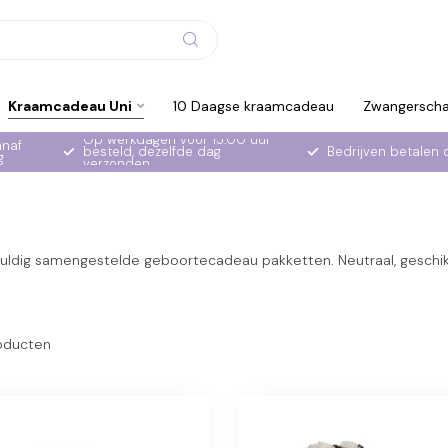
Kraamcadeau Uni
10 Daagse kraamcadeau
Zwangersch
Op werkdagen voor 15:00 uur
anaf
besteld, dezelfde dag
Bedrijven betalen 
g
verzonden
dig samengestelde geboortecadeau pakketten. Neutraal, geschikt v
oducten