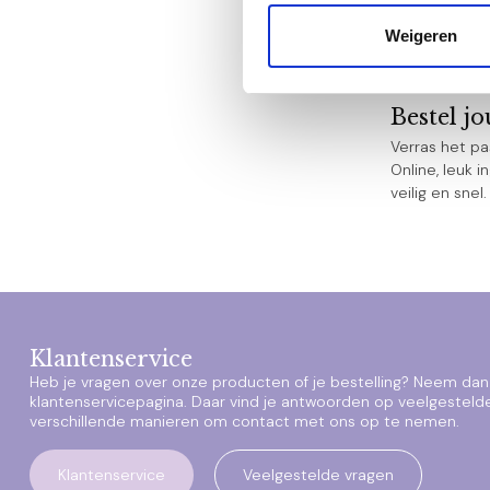
Ieder kindje 
en voor elk b
Weigeren
trendy merken
Bestel j
Verras het p
Online, leuk 
veilig en sne
Klantenservice
Heb je vragen over onze producten of je bestelling? Neem dan 
klantenservicepagina. Daar vind je antwoorden op veelgesteld
verschillende manieren om contact met ons op te nemen.
Klantenservice
Veelgestelde vragen