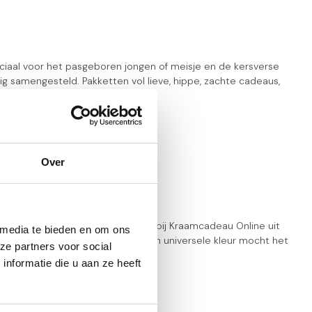
iaal voor het pasgeboren jongen of meisje en de kersverse
samengesteld. Pakketten vol lieve, hippe, zachte cadeaus,
Over
s wat je geeft aan de baby. Kies bij Kraamcadeau Online uit
 media te bieden en om ons
een
jongetje
of
meisje
, of juist in een universele kleur mocht het
ze partners voor social
nformatie die u aan ze heeft
t