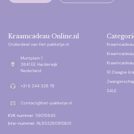
Kraamcadeau Online.nl
Categori
Onderdeel van Het pakketje.nl
Kraamcadeau
Kraamcadeau
Muntplein 1
Kraamcadeau
3841 EE Harderwijk
Nederland
10 Daagse k
Zwangerscha
+31 6 244 328 78
SALE
Contact@het-pakketje.nl
KVK nummer:
59015845
btw-nummer:
NL853280915B01