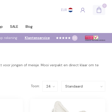
0
EUR
ap
SALE
Blog
op rekening
Klantenservice
9.5
oor jongen of meisje. Mooi verpakt en direct klaar om te
Toon: