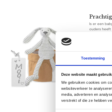
Prachti
Is er een ba
ouders heeft
ingepakt in 
- Pakketten 
- Neutraal un
- Cadeaus van
Toestemming
- Met zorg e
- Veilig en s
Hoera ee
Deze website maakt gebruik
Een kraamcade
We gebruiken cookies om cont
een kraamcad
websiteverkeer te analyseren
geslacht nog 
media, adverteren en analys
verstrekt of die ze hebben v
De moois