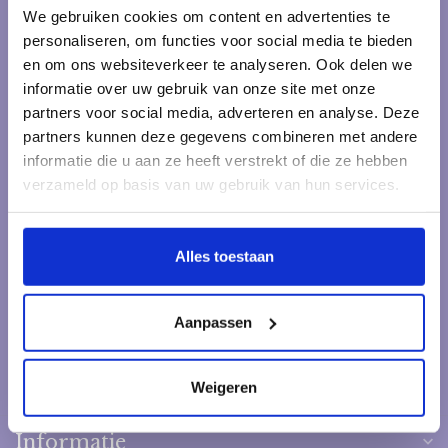
We gebruiken cookies om content en advertenties te
personaliseren, om functies voor social media te bieden
Kraamcadeau Online.nl
en om ons websiteverkeer te analyseren. Ook delen we
Onderdeel van Het pakketje.nl
informatie over uw gebruik van onze site met onze
partners voor social media, adverteren en analyse. Deze
Muntplein 1
partners kunnen deze gegevens combineren met andere
3841 EE Harderwijk
Nederland
informatie die u aan ze heeft verstrekt of die ze hebben
verzameld op basis van uw gebruik van hun services.
+31 6 244 328 78
Alles toestaan
Contact@het-pakketje.nl
KVK nummer:
59015845
Aanpassen
btw-nummer:
NL853280915B01
Categorieën
Weigeren
Informatie