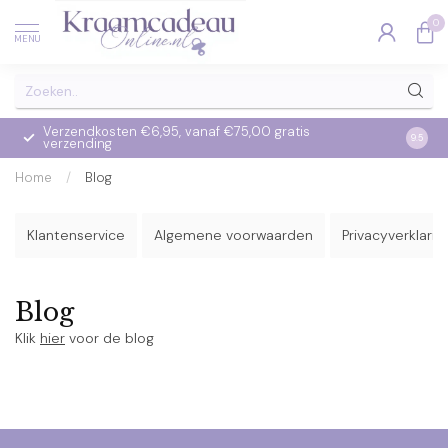
0
MENU
Verzendkosten €6,95, vanaf €75,00 gratis
Op we
9.5
verzending
verzo
Home
/
Blog
Klantenservice
Algemene voorwaarden
Privacyverklarin
Blog
Klik
hier
voor de blog