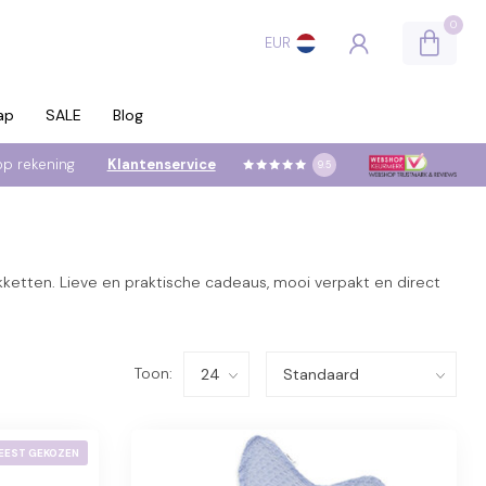
0
EUR
ap
SALE
Blog
op rekening
Klantenservice
9.5
tten. Lieve en praktische cadeaus, mooi verpakt en direct
Toon:
EEST GEKOZEN