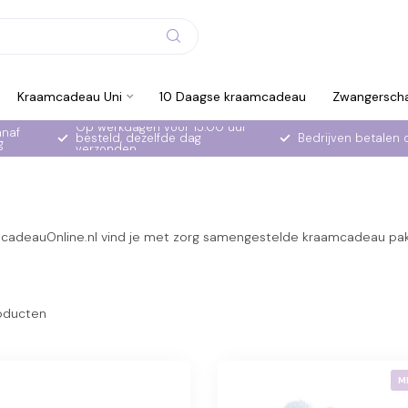
Kraamcadeau Uni
10 Daagse kraamcadeau
Zwangersch
Op werkdagen voor 15:00 uur
anaf
besteld, dezelfde dag
Bedrijven betalen 
g
verzonden
adeauOnline.nl vind je met zorg samengestelde kraamcadeau pakke
oducten
M