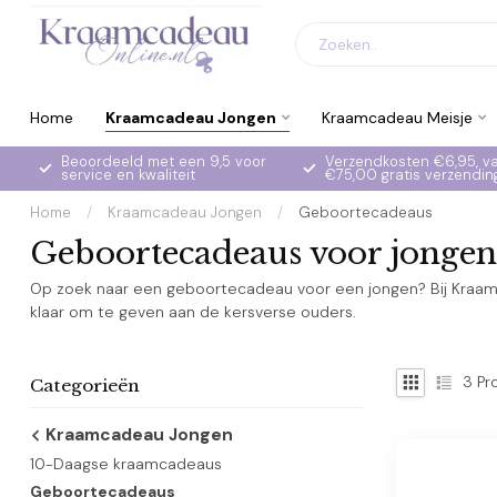
Home
Kraamcadeau Jongen
Kraamcadeau Meisje
Beoordeeld met een 9,5 voor
Verzendkosten €6,95, v
service en kwaliteit
€75,00 gratis verzendin
Home
/
Kraamcadeau Jongen
/
Geboortecadeaus
Geboortecadeaus voor jongen
Op zoek naar een geboortecadeau voor een jongen? Bij Kraamc
klaar om te geven aan de kersverse ouders.
3
Pr
Categorieën
Kraamcadeau Jongen
10-Daagse kraamcadeaus
Geboortecadeaus