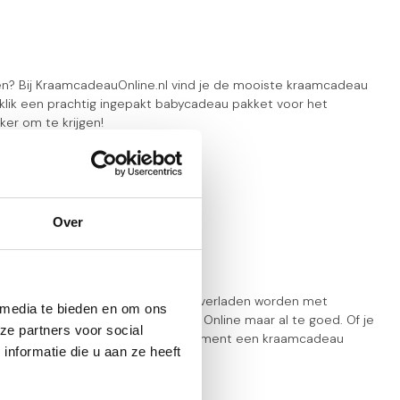
en? Bij KraamcadeauOnline.nl vind je de mooiste kraamcadeau
klik een prachtig ingepakt babycadeau pakket voor het
er om te krijgen!
Over
Omdat de kersverse ouders vaak al overladen worden met
 media te bieden en om ons
 Dat begrijpen we bij Kraamcadeau Online maar al te goed. Of je
ze partners voor social
, je vindt in ons gevarieerde assortiment een kraamcadeau
nformatie die u aan ze heeft
ntje, als voor de papa en mama!