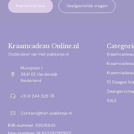
Klantenservice
Veelgestelde vragen
Kraamcadeau Online.nl
Categori
Onderdeel van Het pakketje.nl
Kraamcadeau
Kraamcadeau
Muntplein 1
Kraamcadeau
3841 EE Harderwijk
Nederland
10 Daagse k
Zwangerscha
+31 6 244 328 78
SALE
Contact@het-pakketje.nl
KVK nummer:
59015845
btw-nummer:
NL853280915B01