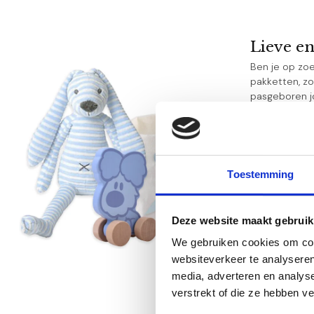
Lieve e
Ben je op zo
pakketten, zo
pasgeboren jo
Pakkett
Kwalite
Direct 
Veilig 
Toestemming
Met zor
Hoera he
Deze website maakt gebruik
Bij de geboor
We gebruiken cookies om cont
kraamcadeaus,
websiteverkeer te analyseren
nu op zoek be
media, adverteren en analys
pakket voor i
verstrekt of die ze hebben v
Extra mooi aa