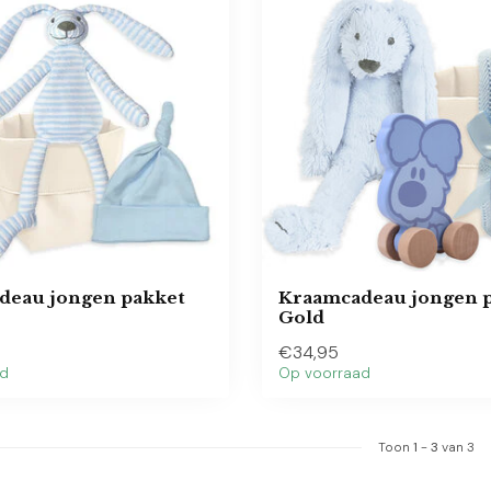
deau jongen pakket
Kraamcadeau jongen 
Gold
€34,95
ad
Op voorraad
Toon
1
-
3
van 3