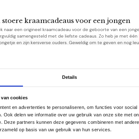
n stoere kraamcadeaus voor een jongen
ek naar een origineel kraamcadeau voor de geboorte van een jong
rgvuldig samengesteld met de liefste cadeaus. Zo heb je met één 
ngetje en zijn kersverse ouders. Geweldig om te geven en nog leuk
en voor ieder budget
it merken zoals: Jellycat, Happy Horse, Nijntje en Little Dutch
leverbaar
online betalen
Details
g en aandacht uitgezocht en ingepakt
t is een jongen!
 van cookies
te van een kleintje hoort natuurlijk een origineel kraamcadeau. 
ent en advertenties te personaliseren, om functies voor social
 is het vinden van een geschikt cadeau niet altijd even makkelijk.
. Ook delen we informatie over uw gebruik van onze site met on
nt naar een kraamcadeau voor je zus, dochter, vriendin of collega
e. Deze partners kunnen deze gegevens combineren met andere i
eder budget en iedere stijl.
erzameld op basis van uw gebruik van hun services.
n de kraamcadeau pakketten is dat ze zowel leuk zijn voor het klei