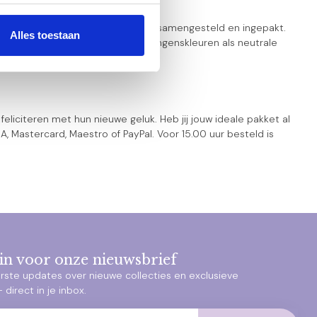
schenken voor jongens, met zorg samengesteld en ingepakt.
Alles toestaan
is verkrijgbaar in zowel stoere jongenskleuren als neutrale
Little Dutch.
liciteren met hun nieuwe geluk. Heb jij jouw ideale pakket al
, Mastercard, Maestro of PayPal. Voor 15.00 uur besteld is
e in voor onze nieuwsbrief
rste updates over nieuwe collecties en exclusieve
direct in je inbox.