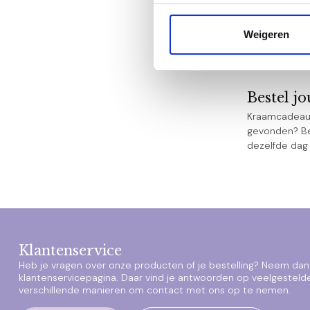
Super za
Ieder kraamc
Weigeren
Het pakketje 
tinten. Allem
Bestel j
Kraamcadeaus 
gevonden? Bes
dezelfde dag
Klantenservice
Heb je vragen over onze producten of je bestelling? Neem dan 
klantenservicepagina. Daar vind je antwoorden op veelgesteld
verschillende manieren om contact met ons op te nemen.