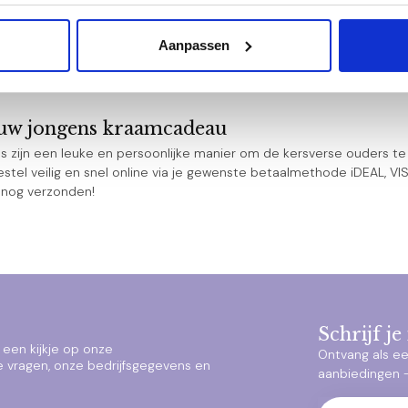
cht in stoer jongensblauw
adeau pakket is voorzien van de meest leuke en originele kraamge
Aanpassen
bestaat uit eigentijdse, trendy producten van een hoge kwaliteit en 
aal pakketten met topmerken zoals Happy Horse, Jellycat, Nijntje en 
ouw jongens kraamcadeau
zijn een leuke en persoonlijke manier om de kersverse ouders te fe
tel veilig en snel online via je gewenste betaalmethode iDEAL, VISA
 nog verzonden!
Schrijf j
een kijkje op onze
Ontvang als ee
e vragen, onze bedrijfsgegevens en
aanbiedingen – 