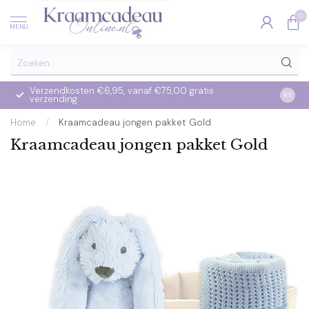
0
MENU
Verzendkosten €6,95, vanaf €75,00 gratis
Op we
9.5
verzending
verzo
Home
/
Kraamcadeau jongen pakket Gold
Kraamcadeau jongen pakket Gold