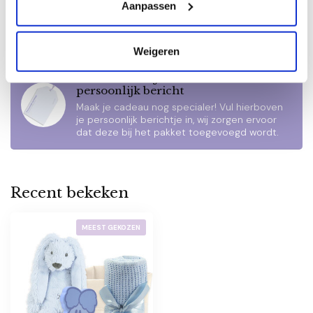
Gold
Aanpassen
€38,95
Op voorraad
Weigeren
Personaliseer je cadeau met een
persoonlijk bericht
Maak je cadeau nog specialer! Vul hierboven
je persoonlijk berichtje in, wij zorgen ervoor
dat deze bij het pakket toegevoegd wordt.
Recent bekeken
MEEST GEKOZEN