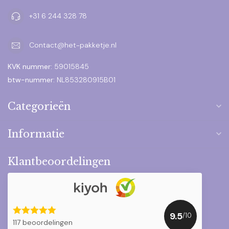
+31 6 244 328 78
Contact@het-pakketje.nl
KVK nummer:
59015845
btw-nummer:
NL853280915B01
Categorieën
Informatie
Klantbeoordelingen
9.5
/10
117 beoordelingen