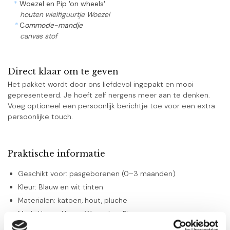
*
Woezel en Pip 'on wheels'
houten wielfiguurtje Woezel
*
C
ommode-mandje
canvas stof
Direct klaar om te geven
Het pakket wordt door ons liefdevol ingepakt en mooi
gepresenteerd. Je hoeft zelf nergens meer aan te denken.
Voeg optioneel een persoonlijk berichtje toe voor een extra
persoonlijke touch.
Praktische informatie
Geschikt voor: pasgeborenen (0–3 maanden)
Kleur: Blauw en wit tinten
Materialen: katoen, hout, pluche
Merk: Happy Horse, Woezel en Pip
Verpakking: canvas mandje inclusief decoratie