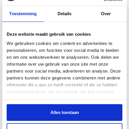
Toestemming
Details
Over
Benieuwd naar meer? Bekijk ook onze andere
kraamcadeaus
voor jongens
, stuk voor stuk met liefde samengesteld.
Deze website maakt gebruik van cookies
Zijn er vragen over het geboorte cadeau pakket, neem dan
gerust
contact
met ons op.
We gebruiken cookies om content en advertenties te
personaliseren, om functies voor social media te bieden
en om ons websiteverkeer te analyseren. Ook delen we
Gerelateerde producten
informatie over uw gebruik van onze site met onze
Kraamcadeau jongen
partners voor social media, adverteren en analyse. Deze
geschenkset Gold Rammelaar
€52,95
partners kunnen deze gegevens combineren met andere
Op voorraad
informatie die u aan ze heeft verstrekt of die ze hebben
verzameld op basis van uw gebruik van hun services.
Kraamcadeau jongen
geschenkset Gold
€47,95
Op voorraad
Alles toestaan
Kraamcadeau jongen koffertje