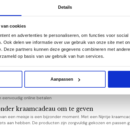
Details
kraamcadeau pakketten voor meisjes
 van cookies
ek naar een kraamcadeau voor een meisje met Nijntje? Onze kraam
ent en advertenties te personaliseren, om functies voor social
binatie van cadeaus die leuk zijn om te geven en praktisch in gebrui
. Ook delen we informatie over uw gebruik van onze site met on
iezen voor een Nijntje kraamcadeau
e. Deze partners kunnen deze gegevens combineren met andere i
deau pakketten voor meisjes in verschillende stijlen
erzameld op basis van uw gebruik van hun services.
en van Nijntje zoals knuffels, speendoekjes en accessoires
t voor ieder budget
g samengesteld en liefdevol ingepakt
Aanpassen
f persoonlijk kaartje
eld met een 9,7 voor service en kwaliteit
dagen voor 15.00 uur besteld, dezelfde dag verzonden
en eenvoudig online betalen
onder kraamcadeau om te geven
van een meisje is een bijzonder moment. Met een Nijntje kraamc
ets aan hebben. De producten zijn zorgvuldig gekozen en passen go