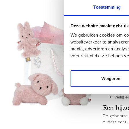
Toestemming
Nijntje 
Deze website maakt gebruik
Ben je op zo
We gebruiken cookies om cont
een mooie com
websiteverkeer te analyseren
Waarom k
media, adverteren en analys
Kraamca
verstrekt of die ze hebben v
Product
Geschik
Met zor
Weigeren
Inclusie
Beoorde
Op werk
Veilig 
Een bijz
De geboorte 
ouders echt i