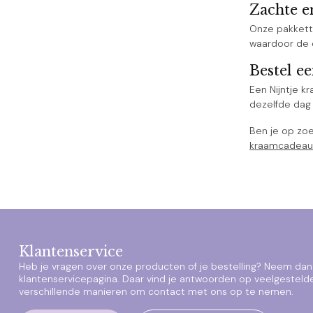
Zachte e
Onze pakkette
waardoor de c
Bestel e
Een Nijntje k
dezelfde dag 
Ben je op zo
kraamcadeau
Klantenservice
Heb je vragen over onze producten of je bestelling? Neem dan 
klantenservicepagina. Daar vind je antwoorden op veelgesteld
verschillende manieren om contact met ons op te nemen.