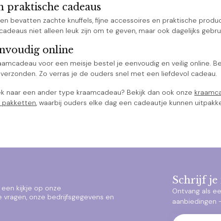
n praktische cadeaus
n bevatten zachte knuffels, fijne accessoires en praktische producten
adeaus niet alleen leuk zijn om te geven, maar ook dagelijks gebru
envoudig online
raamcadeau voor een meisje bestel je eenvoudig en veilig online. Be
verzonden. Zo verras je de ouders snel met een liefdevol cadeau.
ek naar een ander type kraamcadeau? Bekijk dan ook onze
kraamca
 pakketten
, waarbij ouders elke dag een cadeautje kunnen uitpakk
Schrijf j
een kijkje op onze
Ontvang als ee
e vragen, onze bedrijfsgegevens en
aanbiedingen – 