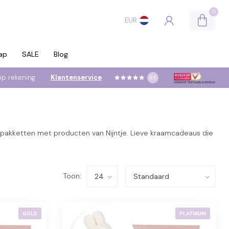
0
EUR
ap
SALE
Blog
op rekening
Klantenservice
9.5
pakketten met producten van Nijntje. Lieve kraamcadeaus die
Toon:
GOLD
PLATINUM