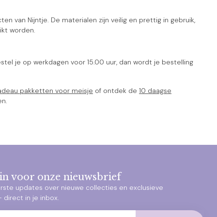
 van Nijntje. De materialen zijn veilig en prettig in gebruik,
ikt worden.
stel je op werkdagen voor 15.00 uur, dan wordt je bestelling
deau pakketten voor meisje
of ontdek de
10 daagse
en.
e in voor onze nieuwsbrief
rste updates over nieuwe collecties en exclusieve
direct in je inbox.