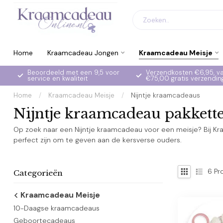
Home
Kraamcadeau Jongen
Kraamcadeau Meisje
Beoordeeld met een 9,5 voor
Verzendkosten €6,95, v
service en kwaliteit
€75,00 gratis verzendin
Home
/
Kraamcadeau Meisje
/
Nijntje kraamcadeaus
Nijntje kraamcadeau pakkette
Op zoek naar een Nijntje kraamcadeau voor een meisje? Bij K
perfect zijn om te geven aan de kersverse ouders.
6
Pr
Categorieën
Kraamcadeau Meisje
10-Daagse kraamcadeaus
Geboortecadeaus