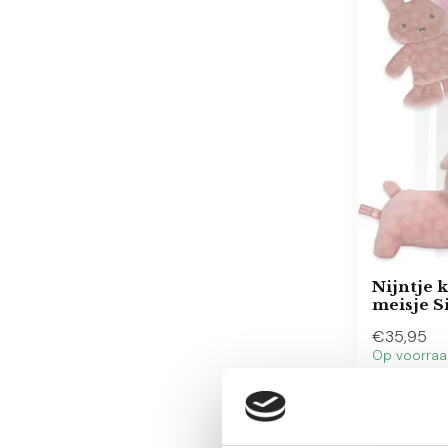
Nijntje 
meisje S
€35,95
Op voorra