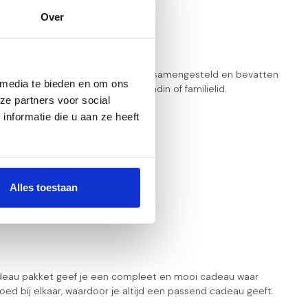
Over
cadeau pakketten zijn zorgvuldig samengesteld en bevatten
 media te bieden en om ons
k. Ideaal voor een collega, vriendin of familielid.
ze partners voor social
nformatie die u aan ze heeft
Alles toestaan
adeau pakket geef je een compleet en mooi cadeau waar
ed bij elkaar, waardoor je altijd een passend cadeau geeft.