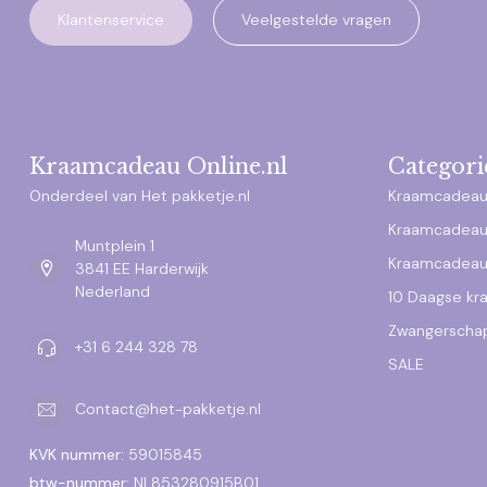
Klantenservice
Veelgestelde vragen
Kraamcadeau Online.nl
Categori
Onderdeel van Het pakketje.nl
Kraamcadeau
Kraamcadeau
Muntplein 1
Kraamcadeau
3841 EE Harderwijk
Nederland
10 Daagse k
Zwangerscha
+31 6 244 328 78
SALE
Contact@het-pakketje.nl
KVK nummer:
59015845
btw-nummer:
NL853280915B01