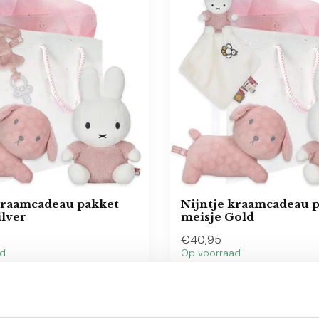
kraamcadeau pakket
Nijntje kraamcadeau 
ilver
meisje Gold
€40,95
ad
Op voorraad
Toon
1
-
6
van 6