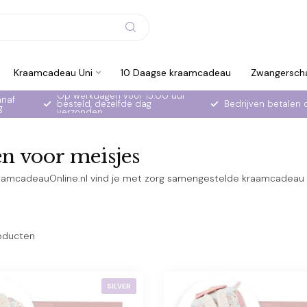
Kraamcadeau Uni
10 Daagse kraamcadeau
Zwangersch
Op werkdagen voor 15:00 uur
anaf
besteld, dezelfde dag
Bedrijven betalen 
g
verzonden
n voor meisjes
raamcadeauOnline.nl vind je met zorg samengestelde kraamcadeau 
oducten
SILVER