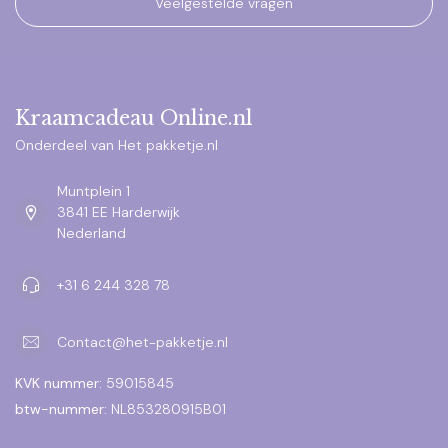
Veelgestelde vragen
Kraamcadeau Online.nl
Onderdeel van Het pakketje.nl
Muntplein 1
3841 EE Harderwijk
Nederland
+31 6 244 328 78
Contact@het-pakketje.nl
KVK nummer:
59015845
btw-nummer:
NL853280915B01