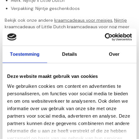
Merk: Nijntje x Little Dutch
Verpakking: Nijntje geschenkdoos
Bekijk ook onze andere
kraamcadeaus voor meisjes
,
Nijntje
kraamcadeaus
of
Little Dutch kraamcadeaus
voor nog meer
originele cadeaus.
Zijn er vragen over het geboorte cadeau pakket, neem dan
Toestemming
Details
Over
gerust
contact
met ons op.
Deze website maakt gebruik van cookies
Gerelateerde producten
We gebruiken cookies om content en advertenties te
Little Dutch kraamcadeau
pakket Fairy Garden meisje
personaliseren, om functies voor social media te bieden
€47,95
Gold
en om ons websiteverkeer te analyseren. Ook delen we
Op voorraad
informatie over uw gebruik van onze site met onze
partners voor social media, adverteren en analyse. Deze
Nijntje kraamcadeau pakket
partners kunnen deze gegevens combineren met andere
meisje Gold
€40,95
informatie die u aan ze heeft verstrekt of die ze hebben
Op voorraad
verzameld op basis van uw gebruik van hun services.