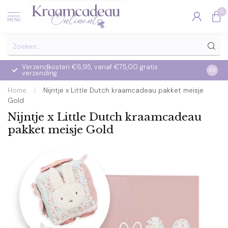
0
MENU
Verzendkosten €6,95, vanaf €75,00 gratis
Op we
9.5
verzending
verzo
Home
/
Nijntje x Little Dutch kraamcadeau pakket meisje
Gold
Nijntje x Little Dutch kraamcadeau
pakket meisje Gold