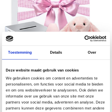
Toestemming
Details
Over
Deze website maakt gebruik van cookies
Luxe kraamcadeau geschenksets voor
We gebruiken cookies om content en advertenties te
meisjes
personaliseren, om functies voor social media te bieden
Hoera, er is een meisje geboren! Zoek je een bijzonder
en om ons websiteverkeer te analyseren. Ook delen we
kraamcadeau? Met een kraamcadeau geschenkset geef je
informatie over uw gebruik van onze site met onze
een compleet en liefdevol cadeau. Bij KraamcadeauOnline.nl
partners voor social media, adverteren en analyse. Deze
vind je geschenksets met producten van Zilverstad, Jellycat
en Suavinex, zorgvuldig samengesteld en mooi verpakt.
partners kunnen deze gegevens combineren met andere