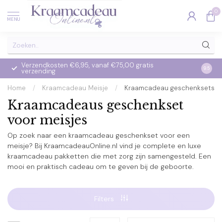
0
MENU
Verzendkosten €6,95, vanaf €75,00 gratis
Op we
9.5
verzending
verzo
Home
/
Kraamcadeau Meisje
/
Kraamcadeau geschenksets
Kraamcadeaus geschenkset
voor meisjes
Op zoek naar een kraamcadeau geschenkset voor een
meisje? Bij KraamcadeauOnline.nl vind je complete en luxe
kraamcadeau pakketten die met zorg zijn samengesteld. Een
mooi en praktisch cadeau om te geven bij de geboorte.
Filters