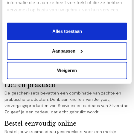
informatie die u aan ze heeft verstrekt of die ze hebben
Geschenksets voor ieder budget
Met merken zoals Zilverstad, Jellycat en Suavinex
verzameld op basis van uw gebruik van hun services.
Met zorg samengesteld en liefdevol ingepakt
Direct klaar om te geven
Veilig en eenvoudig online bestellen
Alles toestaan
Op werkdagen voor 15.00 uur besteld, dezelfde dag
verzonden
Aanpassen
Een compleet cadeau om te geven
Met een geschenkset geef je in één keer een mooi en
passend kraamcadeau. De producten zijn zorgvuldig op elkaar
Weigeren
afgestemd en vormen samen een compleet geheel.
Lief en praktisch
De geschenksets bevatten een combinatie van zachte en
praktische producten. Denk aan knuffels van Jellycat,
verzorgingsproducten van Suavinex en cadeaus van Zilverstad.
Zo geef je een cadeau dat echt gebruikt wordt.
Bestel eenvoudig online
Bestel jouw kraamcadeau geschenkset voor een meisje