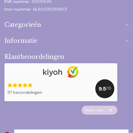
KVK nummer:
59015845
btw-nummer:
NL853280915B01
Categorieën
Informatie
Klantbeoordelingen
9.5
/10
117 beoordelingen
Bekijk meer