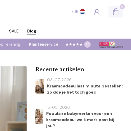
0
EUR
p
SALE
Blog
op rekening
Klantenservice
9.5
Recente artikelen
03-07-2026
Kraamcadeau last minute bestellen:
zo doe je het toch goed
15-05-2026
Populaire babymerken voor een
kraamcadeau: welk merk past bij
jou?