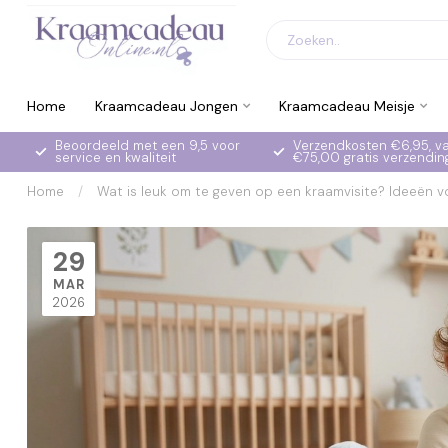
Home
Kraamcadeau Jongen
Kraamcadeau Meisje
Beoordeeld met een 9,5 voor
Verzendkosten €6,95, v
service en kwaliteit
€75,00 gratis verzendin
Home
/
Wat is leuk om te geven op een kraamvisite? Ideeën 
29
MAR
2026