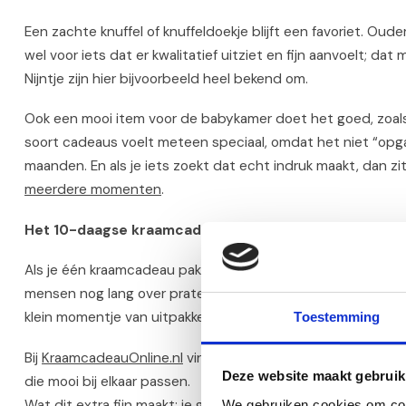
Een zachte knuffel of knuffeldoekje blijft een favoriet. Oud
wel voor iets dat er kwalitatief uitziet en fijn aanvoelt; dat 
Nijntje zijn hier bijvoorbeeld heel bekend om.
Ook een mooi item voor de babykamer doet het goed, zoals e
soort cadeaus voelt meteen speciaal, omdat het niet “opgaa
maanden. En als je iets zoekt dat echt indruk maakt, dan zit
meerdere momenten
.
Het 10-daagse kraamcadeau pakket: elke dag een kl
Als je één kraamcadeau pakket wilt geven dat écht voelt al
mensen nog lang over praten. Het idee is simpel en juist daa
klein momentje van uitpakken.
Toestemming
Bij
KraamcadeauOnline.nl
vind je een hele categorie met 1
Deze website maakt gebruik
die mooi bij elkaar passen.
Wat dit extra fijn maakt: je geeft niet alleen “spullen”, je g
We gebruiken cookies om cont