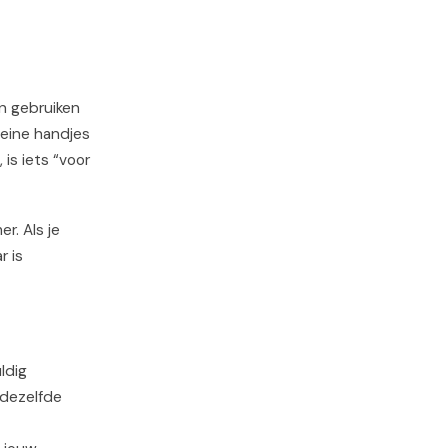
en gebruiken
leine handjes
 is iets “voor
r. Als je
r is
ldig
 dezelfde