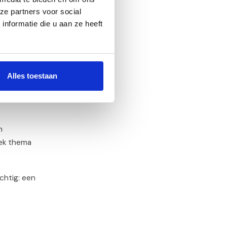
ze partners voor social
nformatie die u aan ze heeft
ven, maar
eel.
Alles toestaan
al, omdat je
n
iek thema
chtig: een