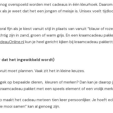
s nog overspoeld worden met cadeaus in één kleurhoek. Daarom 
als je weet dat het een jongen of meisje is. Unisex voelt tijdloo
 fijn als je kiest vanuit stijl in plaats van vanuit “blauw of roze
tig zijn in zand, groen of warm grijs. En een kraamcadeau pakk
deauOnline.nl
kun je heel gericht kijken bij kraamcadeau pakket
 dat het ingewikkeld wordt)
uit moet plannen. Vaak zit het in kleine keuzes.
e gek op bepaalde dieren, kleuren of merken? Dan kan je daarop 
raamcadeau pakket met een speels element of een vrolijk merk
p maakt het cadeau meteen tien keer persoonlijker. Je hoeft e
ullie mooi samen” kan al genoeg zijn.