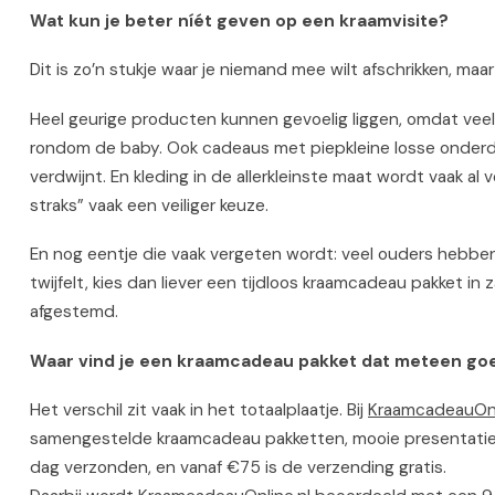
Wat kun je beter níét geven op een kraamvisite?
Dit is zo’n stukje waar je niemand mee wilt afschrikken, maar
Heel geurige producten kunnen gevoelig liggen, omdat veel 
rondom de baby. Ook cadeaus met piepkleine losse onderdel
verdwijnt. En kleding in de allerkleinste maat wordt vaak al 
straks” vaak een veiliger keuze.
En nog eentje die vaak vergeten wordt: veel ouders hebben t
twijfelt, kies dan liever een tijdloos kraamcadeau pakket in z
afgestemd.
Waar vind je een kraamcadeau pakket dat meteen goe
Het verschil zit vaak in het totaalplaatje. Bij
KraamcadeauOnl
samengestelde kraamcadeau pakketten, mooie presentatie e
dag verzonden, en vanaf €75 is de verzending gratis.