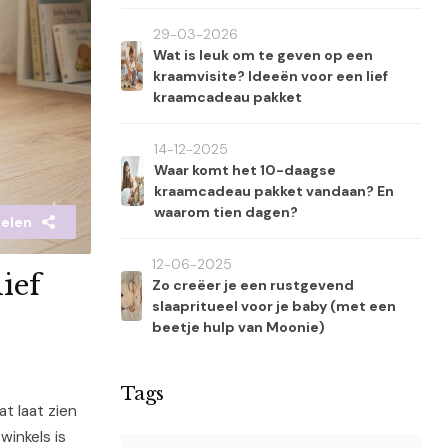
29-03-2026
Wat is leuk om te geven op een
kraamvisite? Ideeën voor een lief
kraamcadeau pakket
14-12-2025
Waar komt het 10-daagse
kraamcadeau pakket vandaan? En
waarom tien dagen?
elen
12-06-2025
ief
Zo creëer je een rustgevend
slaapritueel voor je baby (met een
beetje hulp van Moonie)
Tags
t laat zien
winkels is