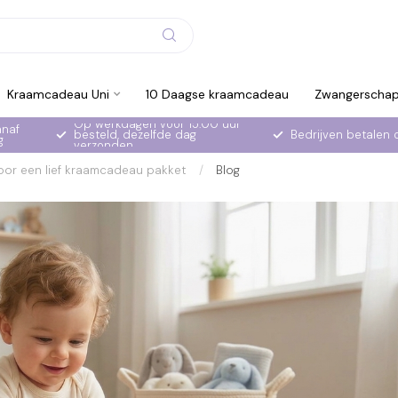
Kraamcadeau Uni
10 Daagse kraamcadeau
Zwangerscha
Op werkdagen voor 15:00 uur
anaf
besteld, dezelfde dag
Bedrijven betalen 
g
verzonden
voor een lief kraamcadeau pakket
/
Blog