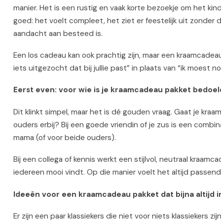
manier. Het is een rustig en vaak korte bezoekje om het ki
goed: het voelt compleet, het ziet er feestelijk uit zonder
aandacht aan besteed is.
Een los cadeau kan ook prachtig zijn, maar een kraamcadeau p
iets uitgezocht dat bij jullie past” in plaats van “ik moest n
Eerst even: voor wie is je kraamcadeau pakket bedoel
Dit klinkt simpel, maar het is dé gouden vraag. Gaat je kraa
ouders erbij? Bij een goede vriendin of je zus is een comb
mama (of voor beide ouders).
Bij een collega of kennis werkt een stijlvol, neutraal kraa
iedereen mooi vindt. Op die manier voelt het altijd passend,
Ideeën voor een kraamcadeau pakket dat bijna altijd i
Er zijn een paar klassiekers die niet voor niets klassiekers zi