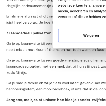
websiteverkeer te analyseren
dagelijks cadeaumomentje oprecht voelen als: even ademh
media, adverteren en analys
En als je je afvraagt of dit niet “te groot” is om te geven: 
verstrekt of die ze hebben v
juist heel verzorgd. Je hoeft zelf niet te puzzelen met los
Kraamcadeau pakketten per situatie: wat past bij jou
Weigeren
Ga je op kraamvisite bij een collega? Dan wil je meestal stijlv
nooit mis zit met kleur of thema en het toch warm en feestel
Ga je op kraamvisite bij een goede vriendin, je zus of ieman
kraamcadeau pakket met een merk dat bij hun stijl past, zo
zoals
Nijntje.
Ga je naar je familie en wil je “iets voor later” geven? Da
herinneringsitem
, een
mooi babyboek
, of iets dat in de loo
Jongens, meisjes of unisex: hoe kies je zonder twijfel