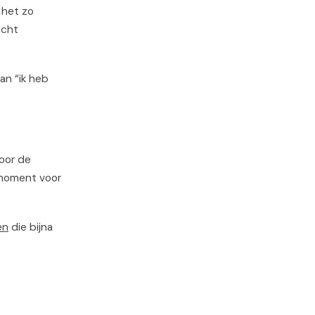
 het zo
echt
an “ik heb
voor de
enmoment voor
en
die bijna