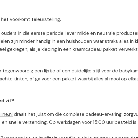
 het voorkomt teleurstelling.
ouders in die eerste periode liever milde en neutrale product
en zijn minder handig in een huishouden waar straks alles in k
veel gekregen; als je kleding in een kraamcadeau pakket verwerkt,
egenwoordig een lijstje of een duidelijke stijl voor de babykame
achte tinten, of ga voor een pakket waarbij alles al mooi op elkaa
d zit?
ine.nl
draait het juist om die complete cadeau-ervaring: zorgvu
n snelle verzending. Op werkdagen voor 15:00 uur besteld is