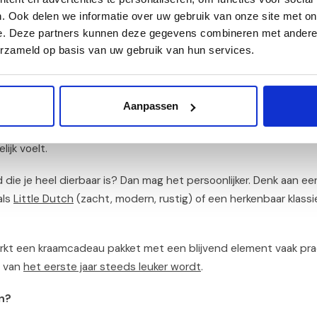
. Ook delen we informatie over uw gebruik van onze site met on
alen, even samen glimlachen.
e. Deze partners kunnen deze gegevens combineren met andere i
juist omdat het pakket al compleet is, voelt het vaak niet overdre
erzameld op basis van uw gebruik van hun services.
se aankopen en cadeaupapier; het komt aan als één prachtig geh
w kraamvisite?
Aanpassen
ol, veilig en neutraal. Een
unisex kraamcadeau pakket
is dan idea
ijk voelt.
d die je heel dierbaar is? Dan mag het persoonlijker. Denk aan ee
als
Little Dutch
(zacht, modern, rustig) of een herkenbaar klass
n werkt een kraamcadeau pakket met een blijvend element vaak pra
p van
het eerste jaar steeds leuker wordt
.
en?