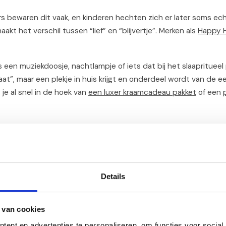
ers bewaren dit vaak, en kinderen hechten zich er later soms ech
maakt het verschil tussen “lief” en “blijvertje”. Merken als
Happy 
en muziekdoosje, nachtlampje of iets dat bij het slaapritueel 
t”, maar een plekje in huis krijgt en onderdeel wordt van de e
 je al snel in de hoek van
een luxer kraamcadeau pakket
of een
ein geluksmoment
s een beleving, dan is een
10-daags kraamcadeau pakket
zo’n c
rdoor zo lief: niet alles in één keer, maar meerdere dagen achte
Details
0-daagse kraamcadeau pakketten, met verschillende thema’s e
 van cookies
eeft ook beleving. In die eerste dagen is alles nieuw en intens. Da
ent en advertenties te personaliseren, om functies voor social