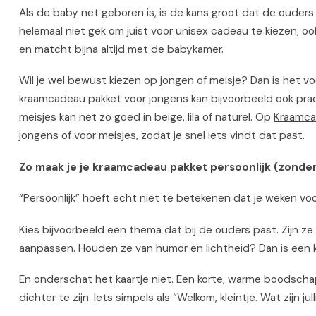
Als de baby net geboren is, is de kans groot dat de ouder
helemaal niet gek om juist voor unisex cadeau te kiezen, ook 
en matcht bijna altijd met de babykamer.
Wil je wel bewust kiezen op jongen of meisje? Dan is het vooral
kraamcadeau pakket voor jongens kan bijvoorbeeld ook prach
meisjes kan net zo goed in beige, lila of naturel. Op
Kraamca
jongens
of voor
meisjes
, zodat je snel iets vindt dat past.
Zo maak je je kraamcadeau pakket persoonlijk (zonder
“Persoonlijk” hoeft echt niet te betekenen dat je weken voor
Kies bijvoorbeeld een thema dat bij de ouders past. Zijn z
aanpassen. Houden ze van humor en lichtheid? Dan is een k
En onderschat het kaartje niet. Een korte, warme boodscha
dichter te zijn. Iets simpels als “Welkom, kleintje. Wat zijn j