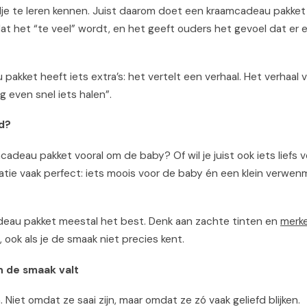
ndje te leren kennen. Juist daarom doet een kraamcadeau pakket
 dat het “te veel” wordt, en het geeft ouders het gevoel dat er 
akket heeft iets extra’s: het vertelt een verhaal. Het verhaal v
og even snel iets halen”.
d?
mcadeau pakket vooral om de baby? Of wil je juist ook iets liefs 
inatie vaak perfect: iets moois voor de baby én een klein verw
mcadeau pakket meestal het best. Denk aan zachte tinten en
merk
 ook als je de smaak niet precies kent.
n de smaak valt
jn. Niet omdat ze saai zijn, maar omdat ze zó vaak geliefd blijken.