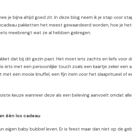
ee je bijna altijd goed zit. In deze blog neem ik je stap voor st
aamcadeau pakketten het meest gewaardeerd worden, hoe je het 
 iets meebrengt wat ze al hebben gekregen.
et dat bij dit gezin past. Het moet iets zachts en liefs voor de
is iets met een persoonlijke touch zoals een kaartje zeker een a
et een mooie knuffel, een fijn item voor het slaapritueel of e
ooiste keuze wanneer deze als een beleving aanvoelt omdat alles
n één los cadeau
un eigen baby bubbel leven. Er is feest maar dan niet op de gebr