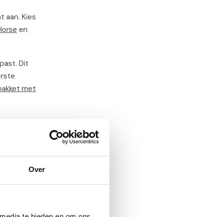
t aan. Kies
Horse
en
past. Dit
erste
pakket met
adeau waar
r elkaar een
Over
n producten
n kan zo’n
 media te bieden en om ons