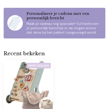
Personaliseer je cadeau met een
persoonlijk bericht
Maak je cadeau nog specialer! Vul hierboven
je persoonlijk berichtje in, wij zorgen ervoor
dat deze bij het pakket toegevoegd wordt.
Recent bekeken
MEEST GEKOZEN