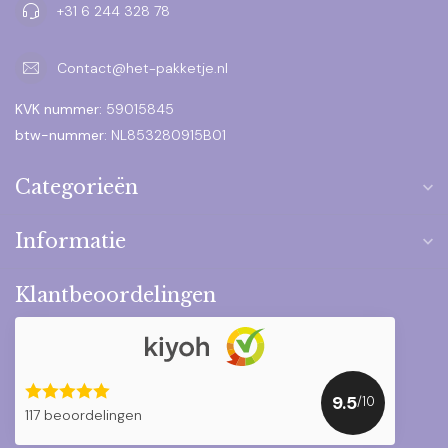
+31 6 244 328 78
Contact@het-pakketje.nl
KVK nummer:
59015845
btw-nummer:
NL853280915B01
Categorieën
Informatie
Klantbeoordelingen
9.5
/10
117 beoordelingen