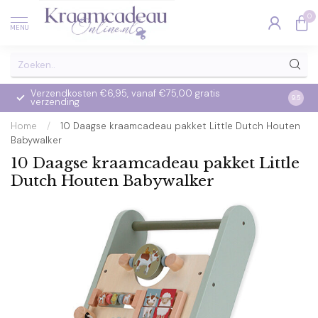
0
MENU
Verzendkosten €6,95, vanaf €75,00 gratis
Op we
9.5
verzending
verzo
Home
/
10 Daagse kraamcadeau pakket Little Dutch Houten
Babywalker
10 Daagse kraamcadeau pakket Little
Dutch Houten Babywalker