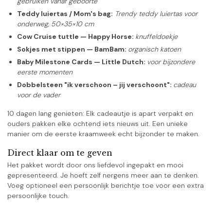
gebruiken vanaf geboorte
Teddy luiertas / Mom's bag:
Trendy teddy luiertas voor
onderweg, 50×35×10 cm
Cow Cruise tuttle — Happy Horse:
knuffeldoekje
Sokjes met stippen — BamBam:
organisch katoen
Baby Milestone Cards — Little Dutch:
voor bijzondere
eerste momenten
Dobbelsteen "ik verschoon – jij verschoont":
cadeau
voor de vader
10 dagen lang genieten: Elk cadeautje is apart verpakt en
ouders pakken elke ochtend iets nieuws uit. Een unieke
manier om de eerste kraamweek echt bijzonder te maken.
Direct klaar om te geven
Het pakket wordt door ons liefdevol ingepakt en mooi
gepresenteerd. Je hoeft zelf nergens meer aan te denken.
Voeg optioneel een persoonlijk berichtje toe voor een extra
persoonlijke touch.