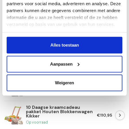
€133,95
Speelkleed
partners voor social media, adverteren en analyse. Deze
Op voorraad
partners kunnen deze gegevens combineren met andere
informatie die u aan ze heeft verstrekt of die ze hebben
10 Daagse kraamcadeau
verzameld op basis van uw gebruik van hun services.
pakket Woezel en Pip Houten
€103,95
Blokkenkar
Op voorraad
Alles toestaan
10 Daagse kraamcadeau
pakket Fiatje 500
€134,95
Aanpassen
Op voorraad
10 Daagse kraamcadeau
Weigeren
pakket Jumping Cow
€99,95
Op voorraad
10 Daagse kraamcadeau
pakket Houten Blokkenwagen
€110,95
Kikker
Op voorraad