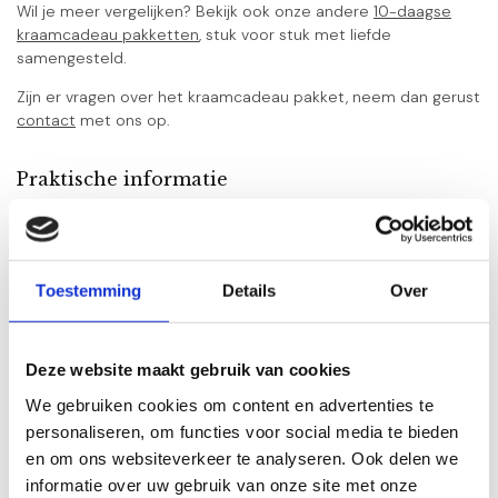
Wil je meer vergelijken? Bekijk ook onze andere
10-daagse
kraamcadeau pakketten
, stuk voor stuk met liefde
samengesteld.
Zijn er vragen over het kraamcadeau pakket, neem dan gerust
contact
met ons op.
Praktische informatie
Geschikt voor: pasgeborenen (0–3 maanden) tot 2 jaar
Categorie: Unisex
Merk: Little Dutch, Happy Horse, Naïf, BamBam
Toestemming
Details
Over
Verpakking: luiertas inclusief decoratie
Specificaties
Deze website maakt gebruik van cookies
We gebruiken cookies om content en advertenties te
personaliseren, om functies voor social media te bieden
Gerelateerde producten
en om ons websiteverkeer te analyseren. Ook delen we
10 Daagse kraamcadeau
informatie over uw gebruik van onze site met onze
pakket Little Dutch Activity