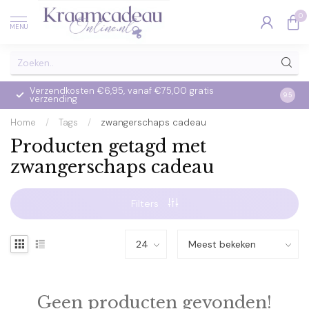
0
MENU
Verzendkosten €6,95, vanaf €75,00 gratis
Op we
9.5
verzending
verzo
Home
/
Tags
/
zwangerschaps cadeau
Producten getagd met
zwangerschaps cadeau
Filters
Geen producten gevonden!