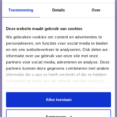
Heb je vragen over onze producten of je bestelling? Neem
dan een kijkje op onze klantenservicepagina. Daar vind je
Toestemming
Details
Over
antwoorden op veelgestelde vragen, onze bedrijfsgegevens
en verschillende manieren om contact met ons op te nemen.
Deze website maakt gebruik van cookies
Klantenservice
We gebruiken cookies om content en advertenties te
personaliseren, om functies voor social media te bieden
Veelgestelde vragen
en om ons websiteverkeer te analyseren. Ook delen we
informatie over uw gebruik van onze site met onze
partners voor social media, adverteren en analyse. Deze
partners kunnen deze gegevens combineren met andere
informatie die u aan ze heeft verstrekt of die ze hebben
Kraamcadeau Online.nl
verzameld op basis van uw gebruik van hun services.
Onderdeel van Het pakketje.nl
Muntplein 1
Alles toestaan
3841 EE Harderwijk
Nederland
Aanpassen