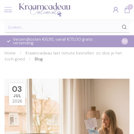
0
MENU
Verzendkosten €6,95, vanaf €75,00 gratis
Op we
9.5
verzending
verzo
Home
/
Kraamcadeau last minute bestellen: zo doe je het
toch goed
/
Blog
03
JUL
2026