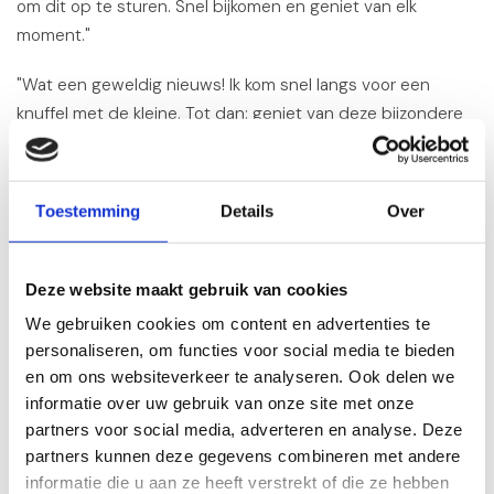
om dit op te sturen. Snel bijkomen en geniet van elk
moment."
"Wat een geweldig nieuws! Ik kom snel langs voor een
knuffel met de kleine. Tot dan: geniet van deze bijzondere
tijd."
"Liefdevolle felicitaties! Jullie kindje is al de gelukkigste
Toestemming
Details
Over
baby ter wereld met zulke fijne ouders."
De slimste last minute keuzes op een
Deze website maakt gebruik van cookies
rij
We gebruiken cookies om content en advertenties te
Twijfel je nog? Dit zijn de meest gekozen pakketten bij last
personaliseren, om functies voor social media te bieden
minute bestellingen:
en om ons websiteverkeer te analyseren. Ook delen we
informatie over uw gebruik van onze site met onze
Het
10-daagse kraamcadeau pakket
is een echte
partners voor social media, adverteren en analyse. Deze
verrassing: tien kleine cadeautjes die de kersverse ouders
partners kunnen deze gegevens combineren met andere
tien dagen lang verwennen. Juist omdat het gespreid
informatie die u aan ze heeft verstrekt of die ze hebben
wordt uitpakt, is een dag later bestellen helemaal geen