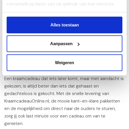
verzameld op basis van uw gebruik van hun services.
probleem.
De
kraamcadeau geschenksets
zijn snel gekozen, mooi
Alles toestaan
verpakt en altijd raak. En voor iets extra bijzonders: de
uni
geschenkset Silver Haarlokdoosje
met Jellycat knuffel en
een verzilverd haarlokdoosje van Zilverstad, een cadeau
Aanpassen
dat ouders écht bijblijft.
Last minute, maar niet minder
Weigeren
bijzonder
Een kraamcadeau dat iets later komt, maar met aandacht is
gekozen, is altijd beter dan iets dat gehaast en
gedachteloos is gekocht. Met de snelle levering van
KraamcadeauOnline.nl, de mooie kant-en-klare pakketten
en de mogelijkheid om direct naar de ouders te sturen,
zorg jij ook last minute voor een cadeau om van te
genieten.