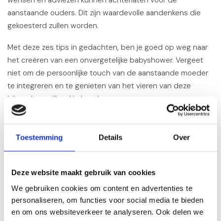
aanstaande ouders. Dit zijn waardevolle aandenkens die
gekoesterd zullen worden.
Met deze zes tips in gedachten, ben je goed op weg naar
het creëren van een onvergetelijke babyshower. Vergeet
niet om de persoonlijke touch van de aanstaande moeder
te integreren en te genieten van het vieren van deze
bijzondere mijlpaal in haar leven.
Wil je nog wat inspiratie opdoen voor het perfecte
babyshower cadeau? Neem dan zeker een kijkje in onze
Toestemming
Details
Over
webshop. Bij Kraamcadeauonline.nl bieden we een breed
scala aan prachtige en unieke geschenken die perfect zijn
Deze website maakt gebruik van cookies
om de nieuwe baby te verwelkomen. Van schattige knuffels
tot zelfgemaakte Dreamcatchers, je zult zeker iets vinden
We gebruiken cookies om content en advertenties te
personaliseren, om functies voor social media te bieden
dat past bij de smaak en stijl van de aanstaande moeder.
en om ons websiteverkeer te analyseren. Ook delen we