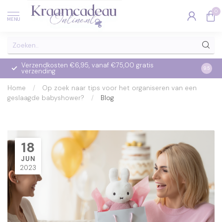
0
MENU
Verzendkosten €6,95, vanaf €75,00 gratis
Op we
9.5
verzending
verzo
Home
/
Op zoek naar tips voor het organiseren van een
geslaagde babyshower?
/
Blog
18
JUN
2023