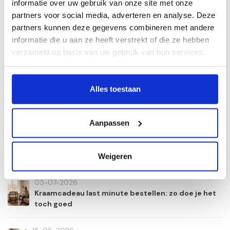
Bekijk de collectie hier.
informatie over uw gebruik van onze site met onze
partners voor social media, adverteren en analyse. Deze
Veel plezier met het organiseren van de babyshower en
partners kunnen deze gegevens combineren met andere
het vinden van het ideale kraamcadeau!
informatie die u aan ze heeft verstrekt of die ze hebben
verzameld op basis van uw gebruik van hun services.
Alles toestaan
Aanpassen
Weigeren
Recente artikelen
03-07-2026
Kraamcadeau last minute bestellen: zo doe je het
toch goed