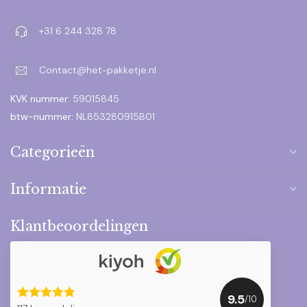
+31 6 244 328 78
Contact@het-pakketje.nl
KVK nummer:
59015845
btw-nummer:
NL853280915B01
Categorieën
Informatie
Klantbeoordelingen
9.5
/10