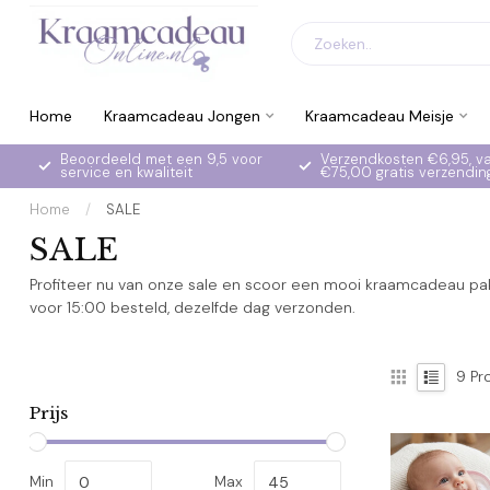
Home
Kraamcadeau Jongen
Kraamcadeau Meisje
Beoordeeld met een 9,5 voor
Verzendkosten €6,95, v
service en kwaliteit
€75,00 gratis verzendin
Home
/
SALE
SALE
Profiteer nu van onze sale en scoor een mooi kraamcadeau pak
voor 15:00 besteld, dezelfde dag verzonden.
9
Pr
Prijs
Min
Max