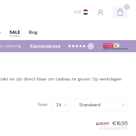
0
EUR
p
SALE
Blog
op rekening
Klantenservice
9.5
pakt en zijn direct klaar om cadeau te geven. Op werkdagen
Toon:
€16,95
€19,95
Je bespaart 15%