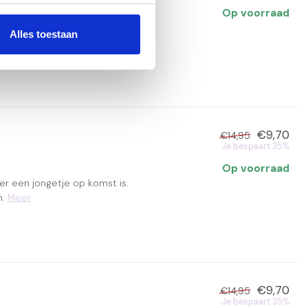
Baby
Op voorraad
 meisje wordt, dan is dit het
Alles toestaan
 voor 15.00 uur ...
Meer
€9,70
€14,95
Je bespaart 35%
Op voorraad
 er een jongetje op komst is.
n.
Meer
€9,70
€14,95
Je bespaart 35%