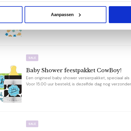
Baby Shower feestpakket Uni Sweet 
Een baby op komst en niet weten of het een jongen of
Aanpassen
perfecte versierpakket voor een baby shower. Vandaag
SALE
Baby Shower feestpakket CowBoy!
Een origineel baby shower versierpakket, speciaal als
Voor 15.00 uur besteld, is dezelfde dag nog verzonde
SALE