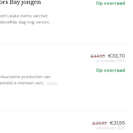
ors Bay jongen
Op voorraad
en! Leuke items van het
 dezelfde dag nog verzon...
€33,70
€44,95
Je bespaart 25%
Op voorraad
 duurzame producten van
besteld is meteen verz...
Meer
€31,95
€39,95
Je bespaart 20%