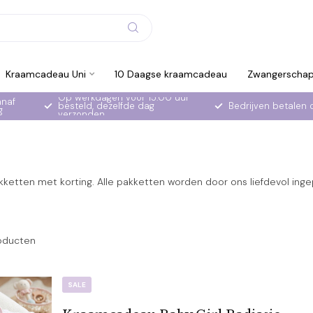
Kraamcadeau Uni
10 Daagse kraamcadeau
Zwangerscha
Op werkdagen voor 15:00 uur
anaf
besteld, dezelfde dag
Bedrijven betalen 
g
verzonden
ketten met korting. Alle pakketten worden door ons liefdevol inge
oducten
SALE