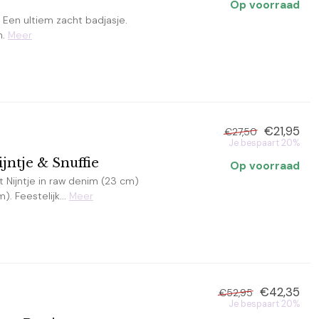
Op voorraad
Een ultiem zacht badjasje.
n.
Meer
€21,95
€27,50
Je bespaart 20%
ntje & Snuffie
Op voorraad
 Nijntje in raw denim (23 cm)
. Feestelijk...
Meer
€42,35
€52,95
Je bespaart 20%