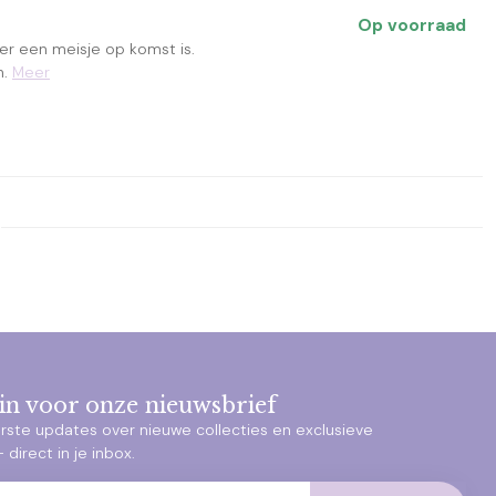
Op voorraad
 er een meisje op komst is.
n.
Meer
e in voor onze nieuwsbrief
rste updates over nieuwe collecties en exclusieve
direct in je inbox.