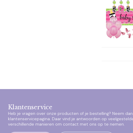
Klantenservice
Heb je vragen over onze producten of je bestelling? Neem dan 
klantenservicepagina. Daar vind je antwoorden op veelgesteld
verschillende manieren om contact met ons op te nemen.