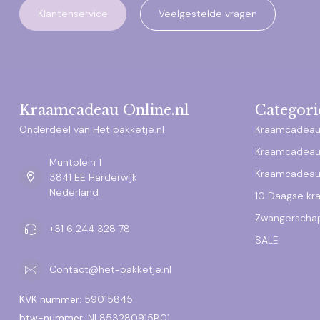
Klantenservice
Veelgestelde vragen
Kraamcadeau Online.nl
Categori
Onderdeel van Het pakketje.nl
Kraamcadeau
Kraamcadeau
Muntplein 1
Kraamcadeau
3841 EE Harderwijk
Nederland
10 Daagse k
Zwangerscha
+31 6 244 328 78
SALE
Contact@het-pakketje.nl
KVK nummer:
59015845
btw-nummer:
NL853280915B01