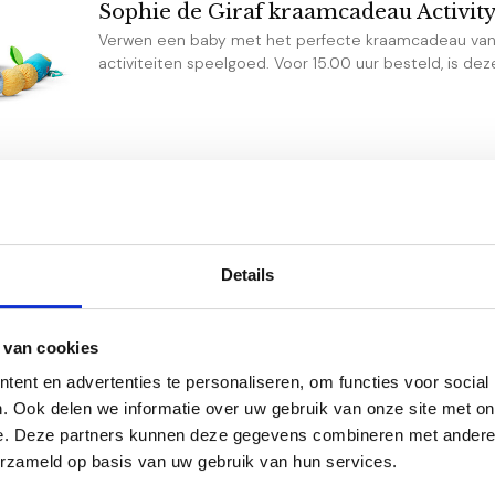
Sophie de Giraf kraamcadeau Activity
Verwen een baby met het perfecte kraamcadeau van 
activiteiten speelgoed. Voor 15.00 uur besteld, is de
SALE
Zwangerschap feestpakket Uni Little 
Details
Een prachtige versierpakket voor een baby shower o
Voor 15.00 uur besteld is dezelfde dag nog verzonden
 van cookies
ent en advertenties te personaliseren, om functies voor social
. Ook delen we informatie over uw gebruik van onze site met on
e. Deze partners kunnen deze gegevens combineren met andere i
erzameld op basis van uw gebruik van hun services.
SALE