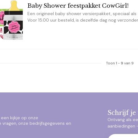
Baby Shower feestpakket CowGirl!
Een origineel baby shower versierpakket, speciaal als
Voor 15.00 uur besteld, is dezelfde dag nog verzonde
Toon
1
-
9
van 9
Schrijf j
een kijkje op onze
Ontvang als ee
e vragen, onze bedrijfsgegevens en
aanbiedingen – 