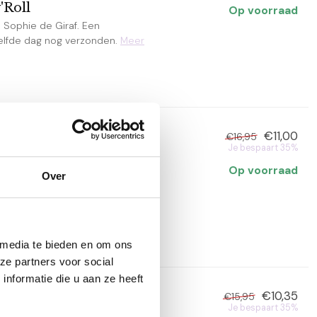
'Roll
Op voorraad
Sophie de Giraf. Een
zelfde dag nog verzonden.
Meer
€11,00
€16,95
Je bespaart 35%
Man or Little Miss
Op voorraad
Over
f een zwangerschapsfeestje.
.
Meer
 media te bieden en om ons
ze partners voor social
nformatie die u aan ze heeft
€10,35
€15,95
Je bespaart 35%