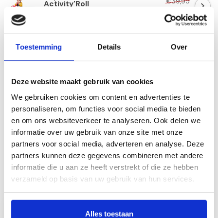
€39,95
Activity'Roll
€31,95
Op voorraad
Kraamcadeau pakket "PUUR"
Toestemming
Details
Over
€44,95
€33,70
Op voorraad
Deze website maakt gebruik van cookies
We gebruiken cookies om content en advertenties te
Personaliseer je cadeau met een
personaliseren, om functies voor social media te bieden
persoonlijk bericht
en om ons websiteverkeer te analyseren. Ook delen we
Maak je cadeau nog specialer! Vul hierboven
je persoonlijk berichtje in, wij zorgen ervoor
informatie over uw gebruik van onze site met onze
dat deze bij het pakket toegevoegd wordt.
partners voor social media, adverteren en analyse. Deze
partners kunnen deze gegevens combineren met andere
informatie die u aan ze heeft verstrekt of die ze hebben
verzameld op basis van uw gebruik van hun services.
Recent bekeken
SALE
-35%
Alles toestaan