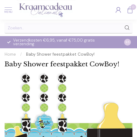
0
MENU
Verzendkosten €6,95, vanaf €75,00 gratis
Op we
9.5
verzending
verzo
Home
/
Baby Shower feestpakket CowBoy!
Baby Shower feestpakket CowBoy!