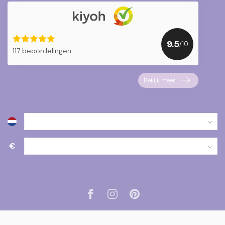
9.5
/10
117 beoordelingen
Bekijk meer
€