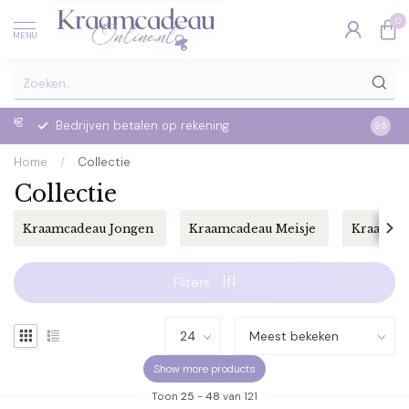
0
MENU
ag
Bedrijven betalen op rekening
9.5
Home
/
Collectie
Collectie
Kraamcadeau Jongen
Kraamcadeau Meisje
Kraamca
Filters
Show more products
Toon
25
-
48
van 121