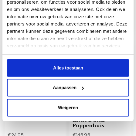
personaliseren, om functies voor social media te bieden
Nijntje kraamcadeau
Kraamcadeau jongen
en om ons websiteverkeer te analyseren. Ook delen we
pakket jongen Silver
geschenkset
Platinum Spaarpot
informatie over uw gebruik van onze site met onze
partners voor social media, adverteren en analyse. Deze
€35,95
€57,95
Op voorraad
Op voorraad
partners kunnen deze gegevens combineren met andere
informatie die u aan ze heeft verstrekt of die ze hebben
verzameld op basis van uw gebruik van hun services.
NIEUW
Alles toestaan
Aanpassen
Weigeren
Kraamcadeau meisje
10 Daagse
pakket Silver
kraamcadeau pakket
Little Dutch
Poppenhuis
€24,95
€145,95