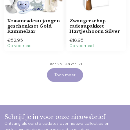
Kraamcadeau jongen
Zwangerschap
geschenkset Gold
cadeaupakket
Rammelaar
Hartjeshoorn Silver
€52,95
€16,95
Op voorraad
Op voorraad
Toon
25
-
48
van 121
Toon meer
Schrijf je in voor onze nieuwsbrief
Ontvang als eerste updates over nieuwe collecties en
exclusieve aanbiedingen – direct in je inbox.