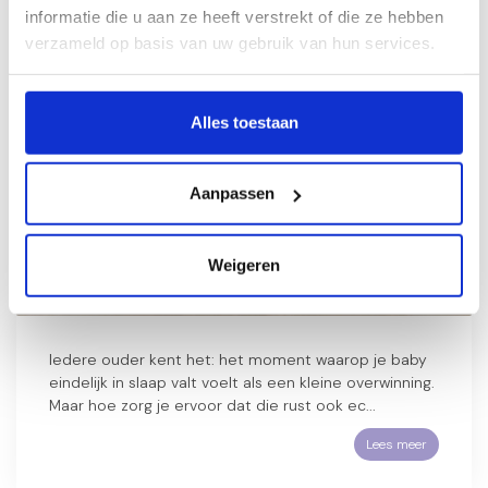
informatie die u aan ze heeft verstrekt of die ze hebben
12
verzameld op basis van uw gebruik van hun services.
JUN
2025
Alles toestaan
Aanpassen
Zo creëer je een rustgevend
slaapritueel voor je baby (met een
Weigeren
beetje hulp van Moonie)
Iedere ouder kent het: het moment waarop je baby
eindelijk in slaap valt voelt als een kleine overwinning.
Maar hoe zorg je ervoor dat die rust ook ec...
Lees meer