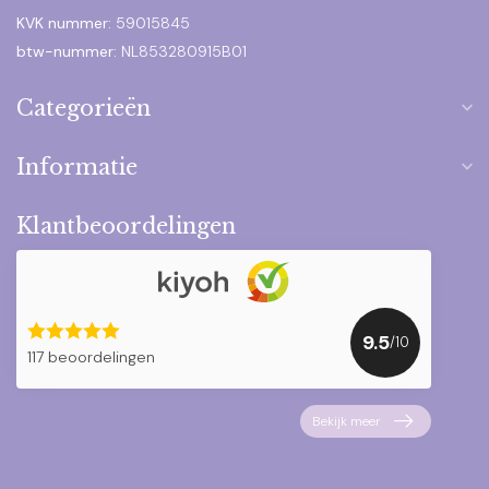
KVK nummer:
59015845
btw-nummer:
NL853280915B01
Categorieën
Informatie
Klantbeoordelingen
9.5
/10
117 beoordelingen
Bekijk meer