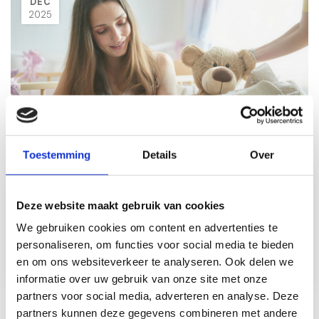
DEC
2025
Waar komt het 10-daagse
kraamcadeau pakket vandaan? En
waarom tien dagen?
Toestemming
Details
Over
De geboorte van een baby is een moment vol liefde,
Deze website maakt gebruik van cookies
trots en nieuwe ontdekkingen. Voor de kersverse
We gebruiken cookies om content en advertenties te
ouders breekt een bijzondere tijd aan, vol eerste k...
personaliseren, om functies voor social media te bieden
Lees meer
en om ons websiteverkeer te analyseren. Ook delen we
informatie over uw gebruik van onze site met onze
partners voor social media, adverteren en analyse. Deze
partners kunnen deze gegevens combineren met andere