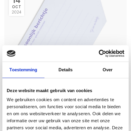
14
OCT
2024
Wat schrijf je als persoonlijk berichtje
bij een kraamcadeau? 50+ lieve
berichtjes & tips
Toestemming
Details
Over
Je hebt het perfecte kraamcadeau gevonden, een
Deze website maakt gebruik van cookies
prachtig pakketje vol liefde, zorgvuldig samengesteld
We gebruiken cookies om content en advertenties te
voor de kersverse ouders. Maar dan: het berichtje...
personaliseren, om functies voor social media te bieden
Lees meer
en om ons websiteverkeer te analyseren. Ook delen we
informatie over uw gebruik van onze site met onze
partners voor social media, adverteren en analyse. Deze