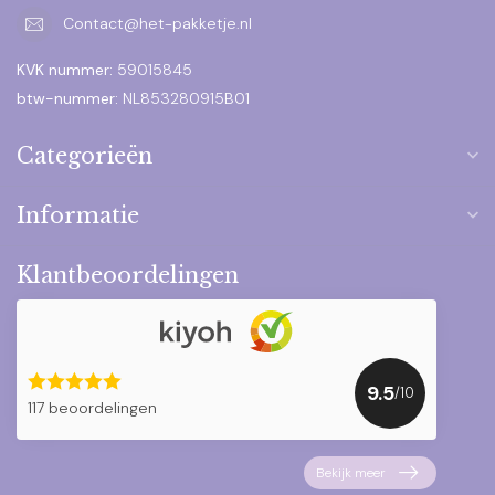
Contact@het-pakketje.nl
KVK nummer:
59015845
btw-nummer:
NL853280915B01
Categorieën
Informatie
Klantbeoordelingen
9.5
/10
117 beoordelingen
Bekijk meer