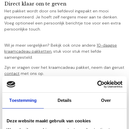
Direct klaar om te geven
Het pakket wordt door ons liefdevol ingepakt en mooi
gepresenteerd. Je hoeft zelf nergens meer aan te denken.
Voeg optioneel een persoonlijk berichtje toe voor een extra
persoonlijke touch.
Wil je meer vergelijken? Bekijk ook onze andere
10-daagse
kraamcadeau pakketten
, stuk voor stuk met liefde
samengesteld.
Zijn er vragen over het kraamcadeau pakket, neem dan gerust
contact
met ons op.
Praktische informatie
Geschikt voor: pasgeborenen (0–3 maanden) tot 4 jaar
Toestemming
Details
Over
Poppenhuis geschikt vanaf 3 jaar, bevat kleine onderdelen
Categorie: Meisje
Deze website maakt gebruik van cookies
Merk: Little Dutch, Happy Horse, Naïf, BamBam