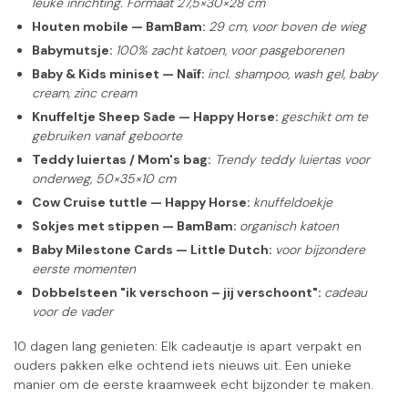
leuke inrichting. Formaat 27,5×30×28 cm
Houten mobile — BamBam:
29 cm, voor boven de wieg
Babymutsje:
100% zacht katoen, voor pasgeborenen
Baby & Kids miniset — Naïf:
incl.
shampoo, wash gel, baby
cream, zinc cream
Knuffeltje Sheep Sade — Happy Horse:
geschikt om te
gebruiken vanaf geboorte
Teddy luiertas / Mom's bag:
Trendy teddy luiertas voor
onderweg, 50×35×10 cm
Cow Cruise tuttle — Happy Horse:
knuffeldoekje
Sokjes met stippen — BamBam:
organisch katoen
Baby Milestone Cards — Little Dutch:
voor bijzondere
eerste momenten
Dobbelsteen "ik verschoon – jij verschoont":
cadeau
voor de vader
10 dagen lang genieten: Elk cadeautje is apart verpakt en
ouders pakken elke ochtend iets nieuws uit. Een unieke
manier om de eerste kraamweek echt bijzonder te maken.