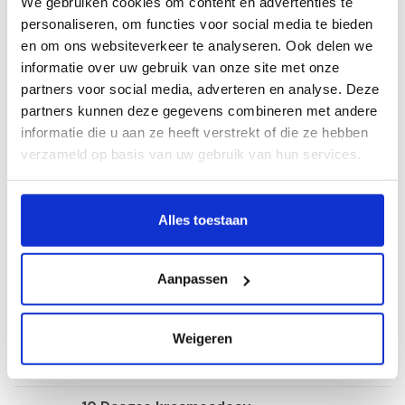
We gebruiken cookies om content en advertenties te
Verpakking: luiertas inclusief decoratie
personaliseren, om functies voor social media te bieden
Specificaties
en om ons websiteverkeer te analyseren. Ook delen we
informatie over uw gebruik van onze site met onze
partners voor social media, adverteren en analyse. Deze
Gerelateerde producten
partners kunnen deze gegevens combineren met andere
informatie die u aan ze heeft verstrekt of die ze hebben
10 Daagse kraamcadeau
pakket Little Dutch Houten
verzameld op basis van uw gebruik van hun services.
€139,95
Babywalker
Op voorraad
Alles toestaan
10 Daagse kraamcadeau
pakket Mamatoyz Houten
€132,95
Hobbelpaard
Op voorraad
Aanpassen
10 Daagse kraamcadeau
pakket Moonie Humming Bear
Weigeren
€149,95
Op voorraad