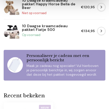
10 Daagse kraamcadeau
pakket Happy Horse Bella de
€120,95
Beer
Niet op voorraad
10 Daagse kraamcadeau
pakket Fiatje 500
€134,95
Op voorraad
Personaliseer je cadeau met een
persoonlijk bericht
Maak je cadeau nog specialer! Vul hierboven
je persoonlijk berichtje in, wij zorgen ervoor
dat deze bij het pakket toegevoegd wordt.
Recent bekeken
NIEUW