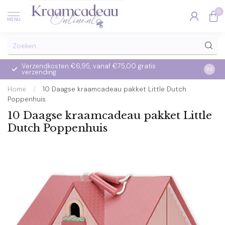
0
MENU
Verzendkosten €6,95, vanaf €75,00 gratis
Op we
9.5
verzending
verzo
Home
/
10 Daagse kraamcadeau pakket Little Dutch
Poppenhuis
10 Daagse kraamcadeau pakket Little
Dutch Poppenhuis