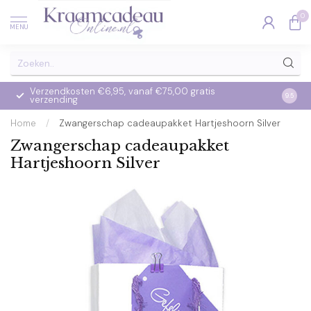
0
MENU
Verzendkosten €6,95, vanaf €75,00 gratis
Op we
9.5
verzending
verzo
Home
/
Zwangerschap cadeaupakket Hartjeshoorn Silver
Zwangerschap cadeaupakket
Hartjeshoorn Silver