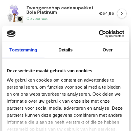
Zwangerschap cadeaupakket
Bola Platinum
€54,95
Op voorraad
Zwangerschap cadeaupakket
Echolijstje Silver
€25,50
Op voorraad
Toestemming
Details
Over
Zwangerschap cadeaupakket
Bola Silver
€24,95
Deze website maakt gebruik van cookies
Op voorraad
We gebruiken cookies om content en advertenties te
personaliseren, om functies voor social media te bieden
en om ons websiteverkeer te analyseren. Ook delen we
Personaliseer je cadeau met een
informatie over uw gebruik van onze site met onze
persoonlijk bericht
partners voor social media, adverteren en analyse. Deze
Maak je cadeau nog specialer! Vul hierboven
partners kunnen deze gegevens combineren met andere
je persoonlijk berichtje in, wij zorgen ervoor
dat deze bij het pakket toegevoegd wordt.
informatie die u aan ze heeft verstrekt of die ze hebben
verzameld op basis van uw gebruik van hun services.