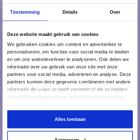
Heb je vragen over onze producten of je bestelling? Neem
dan een kijkje op onze klantenservicepagina. Daar vind je
Toestemming
Details
Over
antwoorden op veelgestelde vragen, onze bedrijfsgegevens
en verschillende manieren om contact met ons op te nemen.
Deze website maakt gebruik van cookies
Klantenservice
We gebruiken cookies om content en advertenties te
personaliseren, om functies voor social media te bieden
Veelgestelde vragen
en om ons websiteverkeer te analyseren. Ook delen we
informatie over uw gebruik van onze site met onze
partners voor social media, adverteren en analyse. Deze
partners kunnen deze gegevens combineren met andere
informatie die u aan ze heeft verstrekt of die ze hebben
Kraamcadeau Online.nl
verzameld op basis van uw gebruik van hun services.
Onderdeel van Het pakketje.nl
Muntplein 1
Alles toestaan
3841 EE Harderwijk
Nederland
Aanpassen