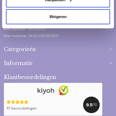
+31 6 244 328 78
Weigeren
Contact@het-pakketje.nl
KVK nummer:
59015845
btw-nummer:
NL853280915B01
Categorieën
Informatie
Klantbeoordelingen
9.5
/10
117 beoordelingen