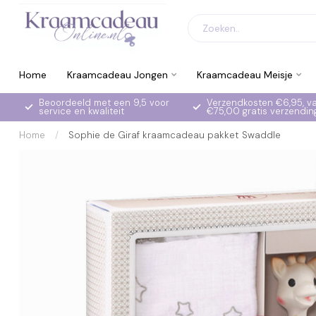
Home
Kraamcadeau Jongen
Kraamcadeau Meisje
Beoordeeld met een 9,5 voor
Verzendkosten €6,95, v
service en kwaliteit
€75,00 gratis verzendin
Home
/
Sophie de Giraf kraamcadeau pakket Swaddle