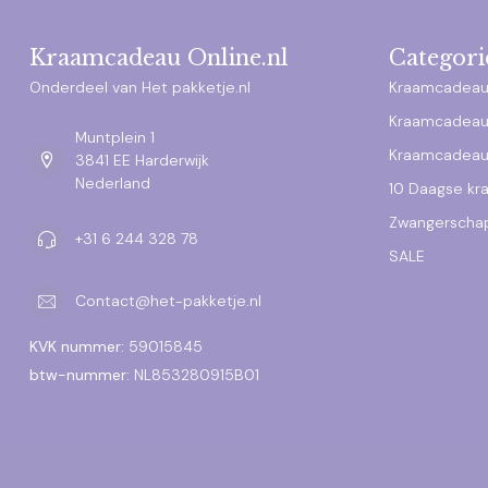
Kraamcadeau Online.nl
Categori
Onderdeel van Het pakketje.nl
Kraamcadeau
Kraamcadeau
Muntplein 1
Kraamcadeau
3841 EE Harderwijk
Nederland
10 Daagse k
Zwangerscha
+31 6 244 328 78
SALE
Contact@het-pakketje.nl
KVK nummer:
59015845
btw-nummer:
NL853280915B01