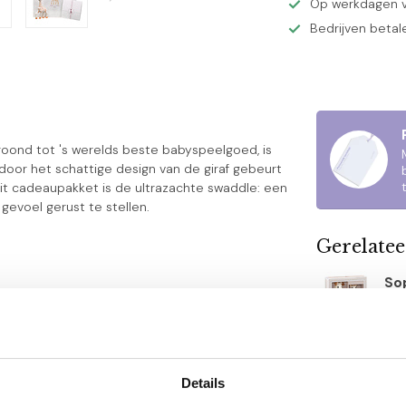
Op werkdagen v
Bedrijven betal
roond tot 's werelds beste babyspeelgoed, is
 door het schattige design van de giraf gebeurt
it cadeaupakket is de ultrazachte swaddle: een
gevoel gerust te stellen.
Gerelate
So
Tut
Nie
So
Ba
Details
Op 