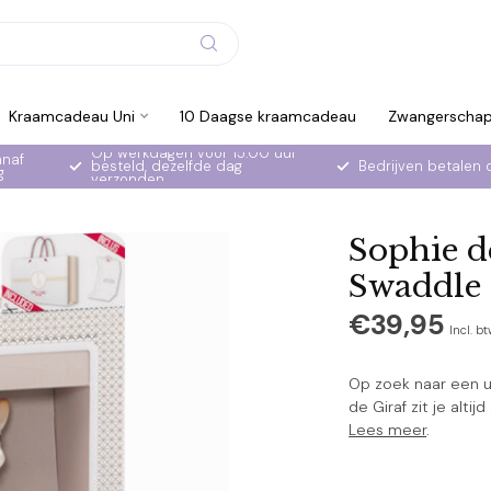
Kraamcadeau Uni
10 Daagse kraamcadeau
Zwangerscha
Op werkdagen voor 15:00 uur
anaf
besteld, dezelfde dag
Bedrijven betalen 
g
verzonden
Sophie d
Swaddle
€39,95
Incl. b
Op zoek naar een 
de Giraf zit je alti
Lees meer
.