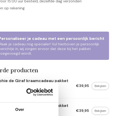
oor 15:00 uur besteld, dezelfde dag verzonden
en op rekening
Personaliseer je cadeau met een persoonlijk bericht
Maak je cadeau nog specialer! Vul hierboven je persoonlijk
berichtje in, wij zorgen ervoor dat deze bij het pakket
toegevoegd wordt.
erde producten
phie de Giraf kraamcadeau pakket
tle
€39,95
Bekijken
t op voorraad
phie de Giraf kraamcadeau pakket
dcape
Over
€39,95
Bekijken
voorraad