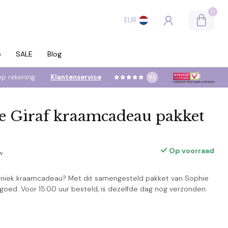
0
EUR
p
SALE
Blog
op rekening
Klantenservice
9.5
e Giraf kraamcadeau pakket
Op voorraad
tw
uniek kraamcadeau? Met dit samengesteld pakket van Sophie
jd goed. Voor 15.00 uur besteld, is dezelfde dag nog verzonden.