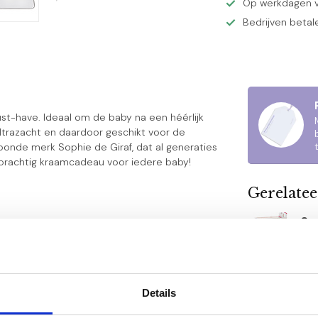
Op werkdagen v
Bedrijven betal
st-have. Ideaal om de baby na een héérlijk
ltrazacht en daardoor geschikt voor de
onde merk Sophie de Giraf, dat al generaties
 prachtig kraamcadeau voor iedere baby!
Gerelate
So
Sw
Op 
So
Details
Tut
contact
met ons op.
Nie