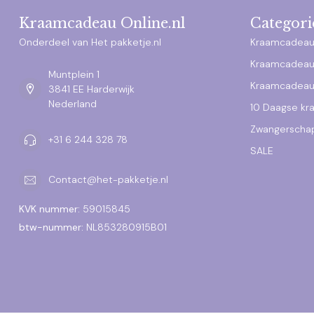
Kraamcadeau Online.nl
Categori
Onderdeel van Het pakketje.nl
Kraamcadeau
Kraamcadeau
Muntplein 1
Kraamcadeau
3841 EE Harderwijk
Nederland
10 Daagse k
Zwangerscha
+31 6 244 328 78
SALE
Contact@het-pakketje.nl
KVK nummer:
59015845
btw-nummer:
NL853280915B01