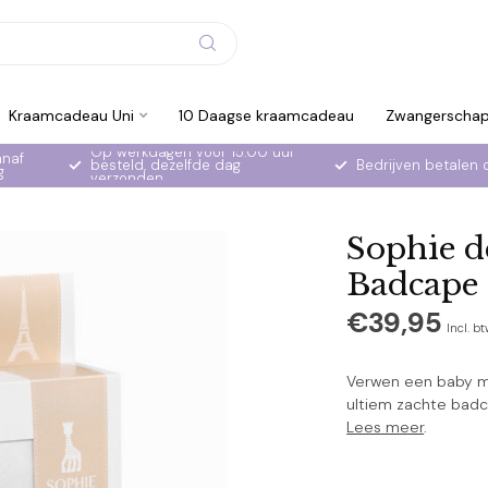
Kraamcadeau Uni
10 Daagse kraamcadeau
Zwangerscha
Op werkdagen voor 15:00 uur
anaf
besteld, dezelfde dag
Bedrijven betalen 
g
verzonden
Sophie d
Badcape
€39,95
Incl. b
Verwen een baby m
ultiem zachte badc
Lees meer
.