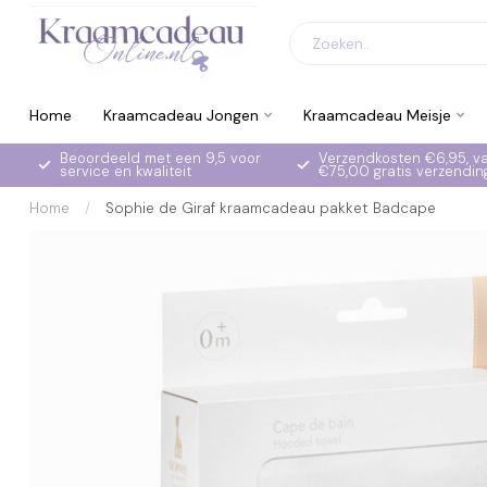
Home
Kraamcadeau Jongen
Kraamcadeau Meisje
Beoordeeld met een 9,5 voor
Verzendkosten €6,95, v
service en kwaliteit
€75,00 gratis verzendin
Home
/
Sophie de Giraf kraamcadeau pakket Badcape