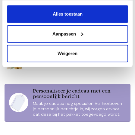
pakket Little Farm uni Silver
€42,95
Op voorraad
Alles toestaan
Little Dutch kraamcadeau
pakket Jim Silver
€33,95
Aanpassen
Op voorraad
Weigeren
Nijntje kraamcadeau pakket
uni Nijntje & Boris
€27,50
Op voorraad
Personaliseer je cadeau met een
persoonlijk bericht
Maak je cadeau nog specialer! Vul hierboven
je persoonlijk berichtje in, wij zorgen ervoor
dat deze bij het pakket toegevoegd wordt.