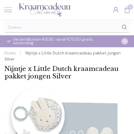
0
MENU
Verzendkosten €6,95, vanaf €75,00 gratis
Op we
9.5
verzending
verzo
Home
/
Nijntje x Little Dutch kraamcadeau pakket jongen
Silver
Nijntje x Little Dutch kraamcadeau
pakket jongen Silver