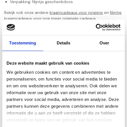
Verpakking: Nijntje geschenkdoos
Bekijk ook onze andere
kraamcadeaus voor jongens
en
Nijntje
kraamcadeaus
voor nog meer originele cadeaus.
Zijn er vragen over het geboorte cadeau pakket, neem dan
gerust
contact
met ons op.
Toestemming
Details
Over
Gerelateerde producten
Deze website maakt gebruik van cookies
Sophie de Giraf kraamcadeau
We gebruiken cookies om content en advertenties te
pakket Girafje
€22,95
personaliseren, om functies voor social media te bieden
Op voorraad
en om ons websiteverkeer te analyseren. Ook delen we
informatie over uw gebruik van onze site met onze
Nijntje kraamcadeau pakket
partners voor social media, adverteren en analyse. Deze
jongen Silver
€35,95
partners kunnen deze gegevens combineren met andere
Op voorraad
informatie die u aan ze heeft verstrekt of die ze hebben
verzameld op basis van uw gebruik van hun services.
Little Dutch kraamcadeau