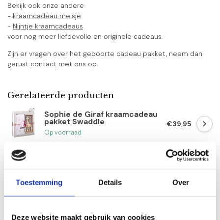
Bekijk ook onze andere
-
kraamcadeau meisje
-
Nijntje kraamcadeaus
voor nog meer liefdevolle en originele cadeaus.
Zijn er vragen over het geboorte cadeau pakket, neem dan
gerust
contact
met ons op.
Gerelateerde producten
Sophie de Giraf kraamcadeau
pakket Swaddle
€39,95
Op voorraad
Nijntje kraamcadeau pakket
uni Gold
€40,95
Op voorraad
Toestemming
Details
Over
Little Dutch kraamcadeau
pakket Rosa Platinum
Deze website maakt gebruik van cookies
€57,95