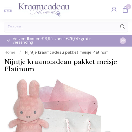
0
MENU
Verzendkosten €6,95, vanaf €75,00 gratis
Op we
9.5
verzending
verzo
Home
/
Nijntje kraamcadeau pakket meisje Platinum
Nijntje kraamcadeau pakket meisje
Platinum