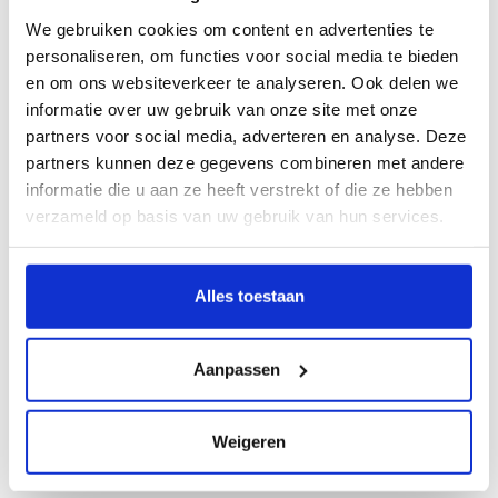
Op voorraad
We gebruiken cookies om content en advertenties te
personaliseren, om functies voor social media te bieden
Little Dutch kraamcadeau
en om ons websiteverkeer te analyseren. Ook delen we
pakket Fairy Garden meisje
€52,95
Platinum
informatie over uw gebruik van onze site met onze
Op voorraad
partners voor social media, adverteren en analyse. Deze
partners kunnen deze gegevens combineren met andere
informatie die u aan ze heeft verstrekt of die ze hebben
Nijntje kraamcadeau pakket
uni Nijntje & Leeuwtje
€27,50
verzameld op basis van uw gebruik van hun services.
Op voorraad
Alles toestaan
Personaliseer je cadeau met een
persoonlijk bericht
Aanpassen
Maak je cadeau nog specialer! Vul hierboven
je persoonlijk berichtje in, wij zorgen ervoor
dat deze bij het pakket toegevoegd wordt.
Weigeren