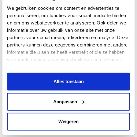
Niet op voorraad
We gebruiken cookies om content en advertenties te
personaliseren, om functies voor social media te bieden
Little Dutch kraamcadeau
en om ons websiteverkeer te analyseren. Ook delen we
pakket Forest Friends jongen
€52,95
Platinum
informatie over uw gebruik van onze site met onze
Op voorraad
partners voor social media, adverteren en analyse. Deze
partners kunnen deze gegevens combineren met andere
informatie die u aan ze heeft verstrekt of die ze hebben
Nijntje kraamcadeau pakket
uni Nijntje & Boris
€27,50
verzameld op basis van uw gebruik van hun services.
Op voorraad
Alles toestaan
Personaliseer je cadeau met een
persoonlijk bericht
Aanpassen
Maak je cadeau nog specialer! Vul hierboven
je persoonlijk berichtje in, wij zorgen ervoor
dat deze bij het pakket toegevoegd wordt.
Weigeren