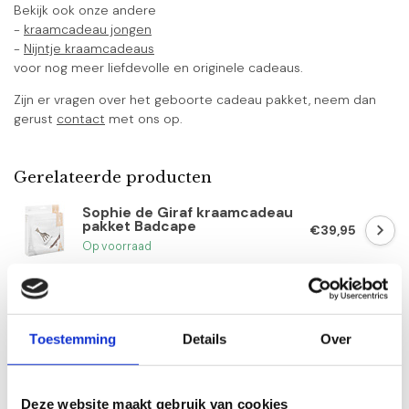
Bekijk ook onze andere
-
kraamcadeau jongen
-
Nijntje kraamcadeaus
voor nog meer liefdevolle en originele cadeaus.
Zijn er vragen over het geboorte cadeau pakket, neem dan
gerust
contact
met ons op.
Gerelateerde producten
Sophie de Giraf kraamcadeau
pakket Badcape
€39,95
Op voorraad
Nijntje kraamcadeau pakket
jongen Gold
€40,95
Op voorraad
Toestemming
Details
Over
Little Dutch kraamcadeau
pakket Jim Platinum
Deze website maakt gebruik van cookies
€57,95