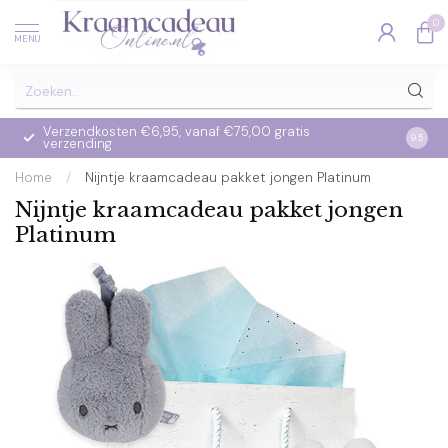
0
MENU
Verzendkosten €6,95, vanaf €75,00 gratis
Op we
9.5
verzending
verzo
Home
/
Nijntje kraamcadeau pakket jongen Platinum
Nijntje kraamcadeau pakket jongen
Platinum