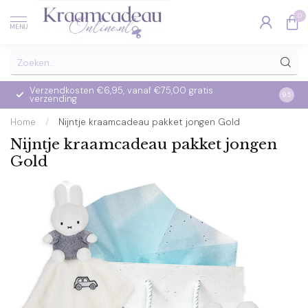
0
MENU
Verzendkosten €6,95, vanaf €75,00 gratis
Op we
9.5
verzending
verzo
Home
/
Nijntje kraamcadeau pakket jongen Gold
Nijntje kraamcadeau pakket jongen
Gold