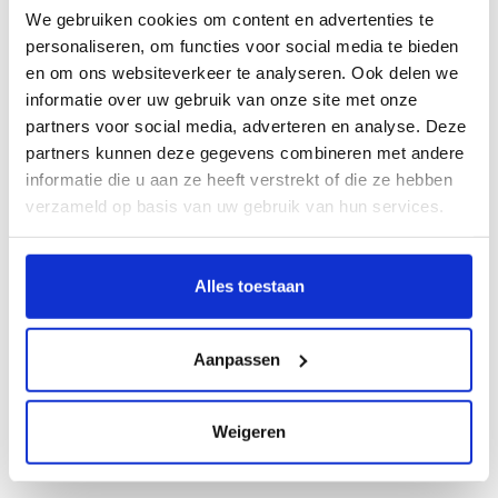
Op voorraad
We gebruiken cookies om content en advertenties te
personaliseren, om functies voor social media te bieden
en om ons websiteverkeer te analyseren. Ook delen we
Little Dutch kraamcadeau
pakket Forest Friends jongen
informatie over uw gebruik van onze site met onze
€47,95
Gold
partners voor social media, adverteren en analyse. Deze
Op voorraad
partners kunnen deze gegevens combineren met andere
informatie die u aan ze heeft verstrekt of die ze hebben
Nijntje kraamcadeau pakket
verzameld op basis van uw gebruik van hun services.
uni Nijntje & Snuffie
€27,50
Op voorraad
Alles toestaan
Personaliseer je cadeau met een
persoonlijk bericht
Aanpassen
Maak je cadeau nog specialer! Vul hierboven
je persoonlijk berichtje in, wij zorgen ervoor
dat deze bij het pakket toegevoegd wordt.
Weigeren