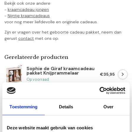
Bekijk ook onze andere
-
kraamcadeau jongen
-
Nijntje kraamcadeaus
voor nog meer liefdevolle en originele cadeaus.
Zijn er vragen over het geboorte cadeau pakket, neem dan
gerust
contact
met ons op.
Gerelateerde producten
Sophie de Giraf kraamcadeau
pakket Knijprammelaar
€35,95
Op voorraad
Nijntje kraamcadeau pakket
jongen Platinum
€45,95
Toestemming
Details
Over
Op voorraad
Little Dutch kraamcadeau
Deze website maakt gebruik van cookies
pakket Jim Gold
€47,95