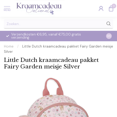
0
MENU
Verzendkosten €6,95, vanaf €75,00 gratis
Op we
9.5
verzending
verzo
Home
/
Little Dutch kraamcadeau pakket Fairy Garden meisje
Silver
Little Dutch kraamcadeau pakket
Fairy Garden meisje Silver