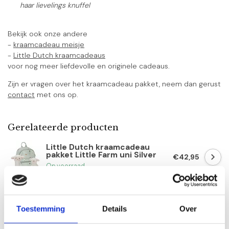
haar lievelings knuffel
Bekijk ook onze andere
-
kraamcadeau meisje
-
Little Dutch kraamcadeaus
voor nog meer liefdevolle en originele cadeaus.
Zijn er vragen over het kraamcadeau pakket, neem dan gerust
contact
met ons op.
Gerelateerde producten
Little Dutch kraamcadeau
pakket Little Farm uni Silver
€42,95
Op voorraad
Little Dutch kraamcadeau
pakket Rosa Silver
€33,95
Toestemming
Details
Over
Op voorraad