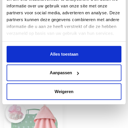
informatie over uw gebruik van onze site met onze
Kraamcadeau meisje pakket
partners voor social media, adverteren en analyse. Deze
Gold
€34,95
partners kunnen deze gegevens combineren met andere
Op voorraad
informatie die u aan ze heeft verstrekt of die ze hebben
verzameld op basis van uw gebruik van hun services.
Personaliseer je cadeau met een
persoonlijk bericht
Alles toestaan
Maak je cadeau nog specialer! Vul hierboven
je persoonlijk berichtje in, wij zorgen ervoor
dat deze bij het pakket toegevoegd wordt.
Aanpassen
Recent bekeken
Weigeren