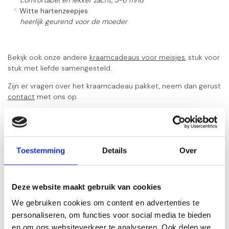
comfortabel en lekker zacht, 3-6 mnd
*
Witte hartenzeepjes
heerlijk geurend voor de moeder
Bekijk ook onze andere
kraamcadeaus voor meisjes
, stuk voor
stuk met liefde samengesteld.
Zijn er vragen over het kraamcadeau pakket, neem dan gerust
contact
met ons op.
Gerelateerde producten
Kraamcadeau meisje
Toestemming
Details
Over
geschenkset Gold Rammelaar
€52,95
Op voorraad
Deze website maakt gebruik van cookies
Kraamcadeau meisje
We gebruiken cookies om content en advertenties te
geschenkset Gold
€47,95
personaliseren, om functies voor social media te bieden
Op voorraad
en om ons websiteverkeer te analyseren. Ook delen we