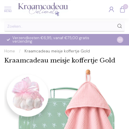
0
MENU
Verzendkosten €6,95, vanaf €75,00 gratis
Op we
9.5
verzending
verzo
Home
/
Kraamcadeau meisje koffertje Gold
Kraamcadeau meisje koffertje Gold