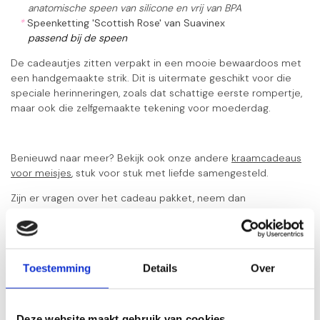
anatomische speen van silicone en vrij van BPA
*
Speenketting 'Scottish Rose' van Suavinex
passend bij de speen
De cadeautjes zitten verpakt in een mooie bewaardoos met
een handgemaakte strik. Dit is uitermate geschikt voor die
speciale herinneringen, zoals dat schattige eerste rompertje,
maar ook die zelfgemaakte tekening voor moederdag.
Benieuwd naar meer? Bekijk ook onze andere
kraamcadeaus
voor meisjes
, stuk voor stuk met liefde samengesteld.
Zijn er vragen over het cadeau pakket, neem dan
gerust
contact
met ons op.
Toestemming
Details
Over
Gerelateerde producten
Kraamcadeau meisje
Deze website maakt gebruik van cookies