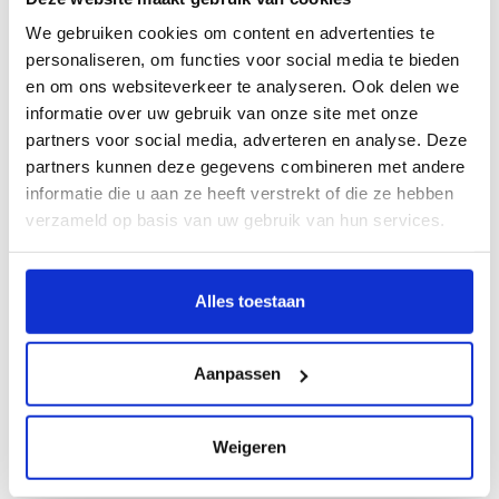
geschenkset Gold
€47,95
Op voorraad
We gebruiken cookies om content en advertenties te
personaliseren, om functies voor social media te bieden
en om ons websiteverkeer te analyseren. Ook delen we
Kraamcadeau meisje koffertje
Gold
informatie over uw gebruik van onze site met onze
€38,95
Op voorraad
partners voor social media, adverteren en analyse. Deze
partners kunnen deze gegevens combineren met andere
informatie die u aan ze heeft verstrekt of die ze hebben
Kraamcadeau meisje pakket
Gold
verzameld op basis van uw gebruik van hun services.
€34,95
Op voorraad
Alles toestaan
Personaliseer je cadeau met een
persoonlijk bericht
Aanpassen
Maak je cadeau nog specialer! Vul hierboven
je persoonlijk berichtje in, wij zorgen ervoor
dat deze bij het pakket toegevoegd wordt.
Weigeren