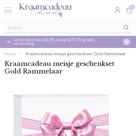
0
MENU
Verzendkosten €6,95, vanaf €75,00 gratis
Op we
9.5
verzending
verzo
Home
/
Kraamcadeau meisje geschenkset Gold Rammelaar
Kraamcadeau meisje geschenkset
Gold Rammelaar