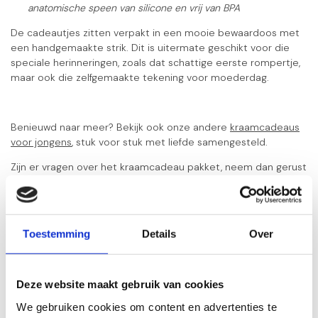
anatomische speen van silicone en vrij van BPA
De cadeautjes zitten verpakt in een mooie bewaardoos met
een handgemaakte strik. Dit is uitermate geschikt voor die
speciale herinneringen, zoals dat schattige eerste rompertje,
maar ook die zelfgemaakte tekening voor moederdag.
Benieuwd naar meer? Bekijk ook onze andere
kraamcadeaus
voor jongens
, stuk voor stuk met liefde samengesteld.
Zijn er vragen over het kraamcadeau pakket, neem dan gerust
contact
met ons op.
Gerelateerde producten
Toestemming
Details
Over
Kraamcadeau jongen
geschenkset Silver
€41,95
Haarlokdoosje
Deze website maakt gebruik van cookies
Op voorraad
We gebruiken cookies om content en advertenties te