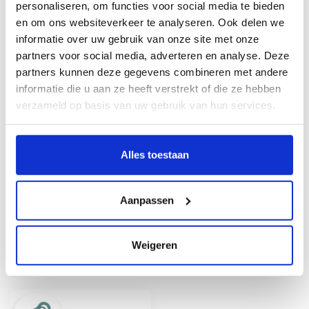
personaliseren, om functies voor social media te bieden
Kraamcadeau jongen koffertje
Silver
€32,95
en om ons websiteverkeer te analyseren. Ook delen we
Op voorraad
informatie over uw gebruik van onze site met onze
partners voor social media, adverteren en analyse. Deze
partners kunnen deze gegevens combineren met andere
Kraamcadeau jongen pakket
Silver
€24,95
informatie die u aan ze heeft verstrekt of die ze hebben
Op voorraad
verzameld op basis van uw gebruik van hun services.
Alles toestaan
Personaliseer je cadeau met een
persoonlijk bericht
Maak je cadeau nog specialer! Vul hierboven
je persoonlijk berichtje in, wij zorgen ervoor
Aanpassen
dat deze bij het pakket toegevoegd wordt.
Weigeren
Recent bekeken