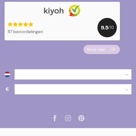
9.5
/10
117 beoordelingen
Bekijk meer
€