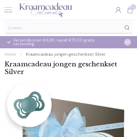
0
MENU
Verzendkosten €6,95, vanaf €75,00 gratis
Op we
9.5
verzending
verzo
Home
/
Kraamcadeau jongen geschenkset Silver
Kraamcadeau jongen geschenkset
Silver