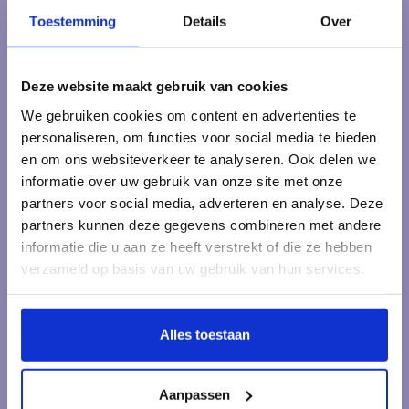
dan een kijkje op onze klantenservicepagina. Daar vind je
antwoorden op veelgestelde vragen, onze bedrijfsgegevens
Toestemming
Details
Over
en verschillende manieren om contact met ons op te nemen.
Klantenservice
Deze website maakt gebruik van cookies
We gebruiken cookies om content en advertenties te
Veelgestelde vragen
personaliseren, om functies voor social media te bieden
en om ons websiteverkeer te analyseren. Ook delen we
informatie over uw gebruik van onze site met onze
partners voor social media, adverteren en analyse. Deze
partners kunnen deze gegevens combineren met andere
Kraamcadeau Online.nl
informatie die u aan ze heeft verstrekt of die ze hebben
Onderdeel van Het pakketje.nl
verzameld op basis van uw gebruik van hun services.
Muntplein 1
3841 EE Harderwijk
Alles toestaan
Nederland
+31 6 244 328 78
Aanpassen