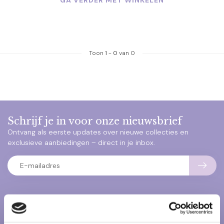
GA VERDER MET WINKELEN
Toon
1
-
0
van 0
Schrijf je in voor onze nieuwsbrief
Ontvang als eerste updates over nieuwe collecties en
exclusieve aanbiedingen – direct in je inbox.
Klantenservice
Heb je vragen over onze producten of je bestelling? Neem