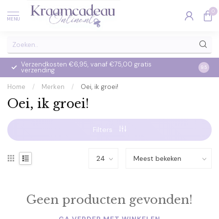
0
MENU
Verzendkosten €6,95, vanaf €75,00 gratis
Op we
9.5
verzending
verzo
Home
/
Merken
/
Oei, ik groei!
Oei, ik groei!
Filters
Geen producten gevonden!