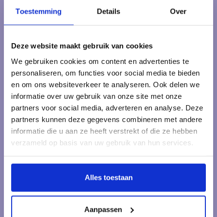
dan een kijkje op onze klantenservicepagina. Daar vind je
antwoorden op veelgestelde vragen, onze bedrijfsgegevens
Toestemming
Details
Over
en verschillende manieren om contact met ons op te nemen.
Klantenservice
Deze website maakt gebruik van cookies
We gebruiken cookies om content en advertenties te
Veelgestelde vragen
personaliseren, om functies voor social media te bieden
en om ons websiteverkeer te analyseren. Ook delen we
informatie over uw gebruik van onze site met onze
partners voor social media, adverteren en analyse. Deze
partners kunnen deze gegevens combineren met andere
Kraamcadeau Online.nl
informatie die u aan ze heeft verstrekt of die ze hebben
Onderdeel van Het pakketje.nl
verzameld op basis van uw gebruik van hun services.
Muntplein 1
3841 EE Harderwijk
Alles toestaan
Nederland
+31 6 244 328 78
Aanpassen