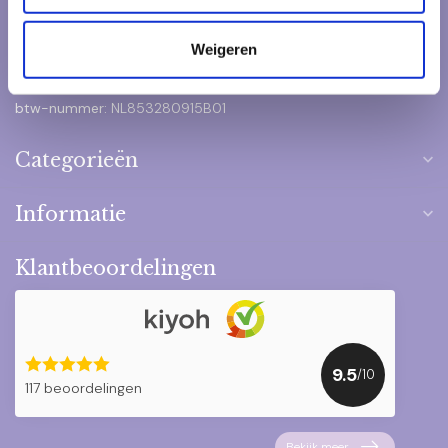
Contact@het-pakketje.nl
Weigeren
KVK nummer:
59015845
btw-nummer:
NL853280915B01
Categorieën
Informatie
Klantbeoordelingen
9.5
/10
117 beoordelingen
Bekijk meer