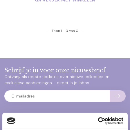
GA VERDER MET WINKELEN
Toon
1
-
0
van 0
Schrijf je in voor onze nieuwsbrief
Ontvang als eerste updates over nieuwe collecties en
exclusieve aanbiedingen – direct in je inbox.
Klantenservice
Heb je vragen over onze producten of je bestelling? Neem