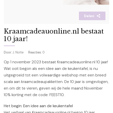
Delen
Kraamcadeauonline.nl bestaat
10 jaar!
Door
: J. Nolte
Reacties
: 0
Op 1 november 2023 bestaat Kraamcadeauonline.nl 10 jaar!
Wat ooit begon als een idee aan de keukentafel, is nu
uitgegroeid tot een volwaardige webshop met een breed
scala aan kraamcadeaupakketten.
D
e 10 jaar is omgevlogen
,
en om dit te vieren, geven wij de hele maand November
10% korting met de code: FEEST10.
Het
b
egin: Een
idee
a
an
d
e
k
eukentafel
Het verhaal van Kraamcadeauonline.nl begon 10 jaar