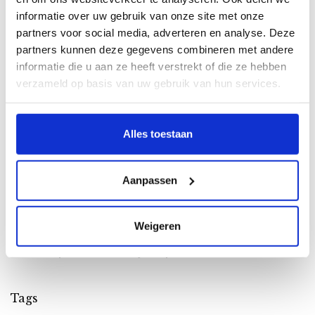
informatie over uw gebruik van onze site met onze
15-05-2026
partners voor social media, adverteren en analyse. Deze
Populaire babymerken voor een kraamcadeau: welk
partners kunnen deze gegevens combineren met andere
merk past bij jou?
informatie die u aan ze heeft verstrekt of die ze hebben
verzameld op basis van uw gebruik van hun services.
29-03-2026
Wat is leuk om te geven op een kraamvisite? Ideeën
voor een lief kraamcadeau pakket
Alles toestaan
14-12-2025
Waar komt het 10-daagse kraamcadeau pakket
Aanpassen
vandaan? En waarom tien dagen?
12-06-2025
Weigeren
Zo creëer je een rustgevend slaapritueel voor je
baby (met een beetje hulp van Moonie)
Tags