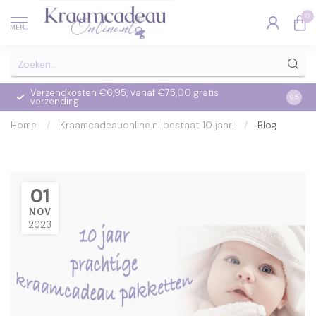
0
MENU
Verzendkosten €6,95, vanaf €75,00 gratis
Op we
9.5
verzending
verzo
Home
/
Kraamcadeauonline.nl bestaat 10 jaar!
/
Blog
01
NOV
2023