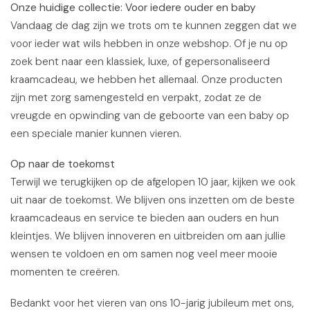
Onze
h
uidige
c
ollectie: Voor
i
edere
o
uder en
b
aby
Vandaag de dag zijn we trots om te kunnen zeggen dat we
voor ieder wat wils hebben in onze webshop. Of je nu op
zoek bent naar een klassiek, luxe, of gepersonaliseerd
kraamcadeau, we hebben het allemaal. Onze producten
zijn met zorg samengesteld en verpakt, zodat ze de
vreugde en opwinding van de geboorte van een baby op
een speciale manier kunnen vieren.
Op
n
aar de
t
oekomst
Terwijl we terugkijken op de afgelopen 10 jaar, kijken we ook
uit naar de toekomst. We blijven ons inzetten om de beste
kraamcadeaus en service te bieden aan ouders en hun
kleintjes. We blijven innoveren en uitbreiden om aan jullie
wensen te voldoen en om samen nog veel meer mooie
momenten te creëren.
Bedankt voor het vieren van ons 10-jarig jubileum met ons,