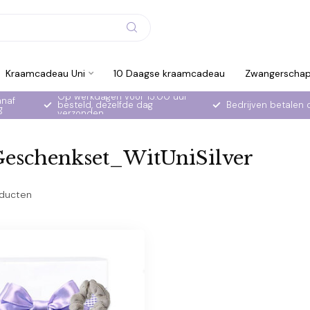
Kraamcadeau Uni
10 Daagse kraamcadeau
Zwangerscha
Op werkdagen voor 15:00 uur
anaf
besteld, dezelfde dag
Bedrijven betalen 
g
verzonden
Geschenkset_WitUniSilver
ducten