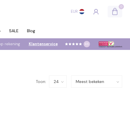
0
EUR
p
SALE
Blog
op rekening
Klantenservice
9.5
Toon: