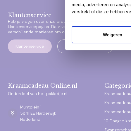
media, adverteren en analys
verstrekt of die ze hebben v
Klantenservice
Heb je vragen over onze producten of je bestelling? Neem dan 
klantenservicepagina. Daar vind je antwoorden op veelgesteld
verschillende manieren om contact met ons op te nemen.
Weigeren
Klantenservice
Veelgestelde vragen
Kraamcadeau Online.nl
Categori
Onderdeel van Het pakketje.nl
Kraamcadeau
Kraamcadeau
Muntplein 1
Kraamcadeau
3841 EE Harderwijk
Nederland
10 Daagse k
Zwangerscha