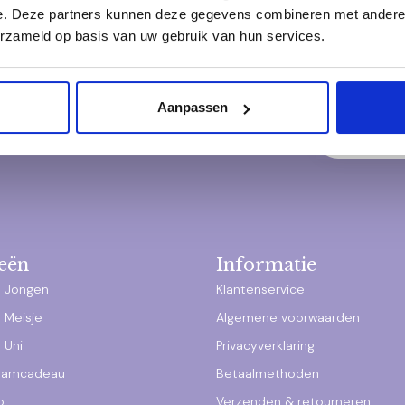
e. Deze partners kunnen deze gegevens combineren met andere i
erzameld op basis van uw gebruik van hun services.
Schrijf j
een kijkje op onze
Ontvang als ee
e vragen, onze bedrijfsgegevens en
aanbiedingen – 
Aanpassen
eën
Informatie
 Jongen
Klantenservice
 Meisje
Algemene voorwaarden
 Uni
Privacyverklaring
raamcadeau
Betaalmethoden
p
Verzenden & retourneren