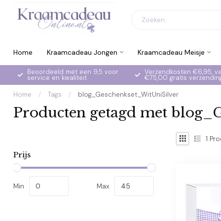
Home
Kraamcadeau Jongen
Kraamcadeau Meisje
Beoordeeld met een 9,5 voor
Verzendkosten €6,95, v
service en kwaliteit
€75,00 gratis verzendin
Home
/
Tags
/
blog_Geschenkset_WitUniSilver
Producten getagd met blog_
1
Pro
Prijs
Min
Max