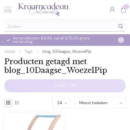
0
MENU
Verzendkosten €6,95, vanaf €75,00 gratis
Op we
9.5
verzending
verzo
Home
/
Tags
/
blog_10Daagse_WoezelPip
Producten getagd met
blog_10Daagse_WoezelPip
Filters