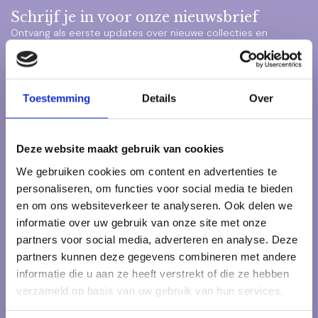
Schrijf je in voor onze nieuwsbrief
Ontvang als eerste updates over nieuwe collecties en
exclusieve aanbiedingen – direct in je inbox.
Toestemming
Details
Over
Klantenservice
Deze website maakt gebruik van cookies
Heb je vragen over onze producten of je bestelling? Neem
dan een kijkje op onze klantenservicepagina. Daar vind je
We gebruiken cookies om content en advertenties te
antwoorden op veelgestelde vragen, onze bedrijfsgegevens
personaliseren, om functies voor social media te bieden
en verschillende manieren om contact met ons op te nemen.
en om ons websiteverkeer te analyseren. Ook delen we
informatie over uw gebruik van onze site met onze
Klantenservice
partners voor social media, adverteren en analyse. Deze
partners kunnen deze gegevens combineren met andere
Veelgestelde vragen
informatie die u aan ze heeft verstrekt of die ze hebben
verzameld op basis van uw gebruik van hun services.