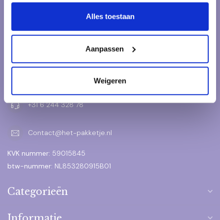
Alles toestaan
Kraamcadeau Online.nl
Onderdeel van Het pakketje.nl
Aanpassen
Muntplein 1
3841 EE Harderwijk
Nederland
Weigeren
+31 6 244 328 78
Contact@het-pakketje.nl
KVK nummer:
59015845
btw-nummer:
NL853280915B01
Categorieën
Informatie