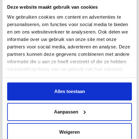
Deze website maakt gebruik van cookies
Sophie de Giraf
We gebruiken cookies om content en advertenties te
kraamcadeau pakket
personaliseren, om functies voor social media te bieden
Badcape
en om ons websiteverkeer te analyseren. Ook delen we
Verwen een baby met het perfecte
informatie over uw gebruik van onze site met onze
kraamcadeau pakket van Sophie de
partners voor social media, adverteren en analyse. Deze
Gira...
partners kunnen deze gegevens combineren met andere
€39,95
informatie die u aan ze heeft verstrekt of die ze hebben
verzameld op basis van uw gebruik van hun services.
Op voorraad
Alles toestaan
Sophie de Giraf
kraamcadeau pakket Tuttle
Aanpassen
Leuke cadeautjes van Sophie de Giraf
voor een pasgeboren baby. Verras ...
Weigeren
€39,95