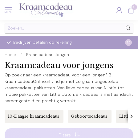
0
MENU
ag
Bedrijven betalen op rekening
9.5
Home
/
Kraamcadeau Jongen
Kraamcadeau voor jongens
Op zoek naar een kraamcadeau voor een jongen? Bij
KraamcadeauOnline.nl vind je met zorg samengestelde
kraamcadeau pakketten. Van lieve cadeaus van Nijntje tot
mooie pakketten van Little Dutch, elk cadeau is met aandacht
samengesteld en prachtig verpakt.
10-Daagse kraamcadeaus
Geboortecadeaus
Little D
Filters